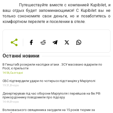
Путешествуйте вместе с компанией Kupibilet, и
ваш отдых будет запоминающимся! С Kupibilet вы не
только сэкономите свои деньги, но и позаботитесь о
комфортном перелете и поселении в отеле.
Останні новини
В Генштабі розкрили наслідки атаки . ЗСУ масовано вдарили по
Росії, є прильоти
14:56,
Сьогодні
СБС підтвердили удари по чотирьох підстанціях у Маріуполі
19:31,
Вчора
Дезертирував під час оборони Маріуполя і перейшов на бік РФ:
прикордоннику повідомили про підозру
14:44,
Вчора
Волноваського священника засудили на 15 років тюрми за