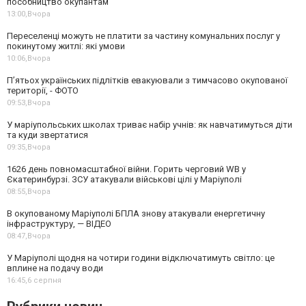
пособництво окупантам
13:00,
Вчора
Переселенці можуть не платити за частину комунальних послуг у
покинутому житлі: які умови
10:06,
Вчора
П’ятьох українських підлітків евакуювали з тимчасово окупованої
території, - ФОТО
09:53,
Вчора
У маріупольських школах триває набір учнів: як навчатимуться діти
та куди звертатися
09:35,
Вчора
1626 день повномасштабної війни. Горить черговий WB у
Єкатеринбурзі. ЗСУ атакували військові цілі у Маріуполі
08:55,
Вчора
В окупованому Маріуполі БПЛА знову атакували енергетичну
інфраструктуру, — ВІДЕО
08:47,
Вчора
У Маріуполі щодня на чотири години відключатимуть світло: це
вплине на подачу води
16:45,
6 серпня