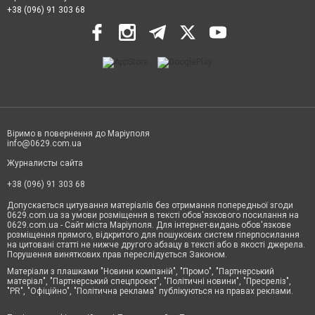
+38 (096) 91 303 68
Віримо в повернення до Маріуполя
info@0629.com.ua
Журналисты сайта
+38 (096) 91 303 68
Допускається цитування матеріалів без отримання попередньої згоди
0629.com.ua за умови розміщення в тексті обов'язкового посилання на
0629.com.ua - Сайт міста Маріуполя. Для інтернет-видань обов'язкове
розміщення прямого, відкритого для пошукових систем гіперпосилання
на цитовані статті не нижче другого абзацу в тексті або в якості джерела.
Порушення виняткових прав переслідується Законом.
Матеріали з плашками "Новини компаній", "Промо", "Партнерський
матеріал", "Партнерський спецпроєкт", "Політичні новини", "Пресреліз",
"PR", "Офіційно", "Політична реклама" публікуються на правах реклами.