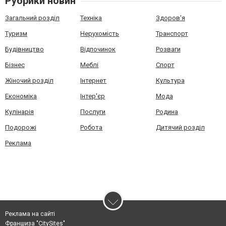
Рубрики новин
Загальний розділ
Техніка
Здоров'я
Туризм
Нерухомість
Транспорт
Будівництво
Відпочинок
Розваги
Бізнес
Меблі
Спорт
Жіночий розділ
Інтернет
Культура
Економіка
Інтер'єр
Мода
Кулінарія
Послуги
Родина
Подорожі
Робота
Дитячий розділ
Реклама
Реклама на сайті
Франшиза "CitySites"