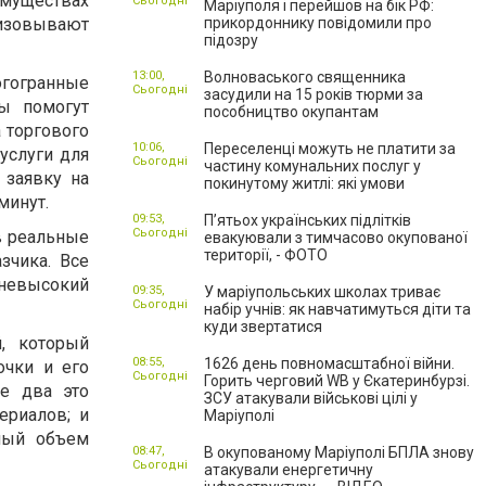
имуществах
Сьогодні
Маріуполя і перейшов на бік РФ:
лизовывают
прикордоннику повідомили про
підозру
13:00,
Волноваського священника
гогранные
Сьогодні
засудили на 15 років тюрми за
ы помогут
пособництво окупантам
 торгового
10:06,
Переселенці можуть не платити за
услуги для
Сьогодні
частину комунальних послуг у
 заявку на
покинутому житлі: які умови
минут.
09:53,
П’ятьох українських підлітків
Сьогодні
в реальные
евакуювали з тимчасово окупованої
території, - ФОТО
зчика. Все
 невысокий
09:35,
У маріупольських школах триває
Сьогодні
набір учнів: як навчатимуться діти та
куди звертатися
, который
08:55,
1626 день повномасштабної війни.
очки и его
Сьогодні
Горить черговий WB у Єкатеринбурзі.
ие два это
ЗСУ атакували військові цілі у
ериалов; и
Маріуполі
ный объем
08:47,
В окупованому Маріуполі БПЛА знову
Сьогодні
атакували енергетичну