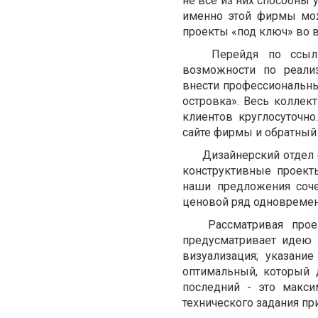
не все из них способны 
именно этой фирмы мож
проекты «под ключ» во в
Перейдя по ссылке 
возможности по реали
внести профессиональны
островка». Весь коллек
клиентов круглосуточно
сайте фирмы и обратный 
Дизайнерский отдел фи
конструктивные проект
наши предложения соче
ценовой ряд одновремен
Рассматривая проекты
предусматривает идею 
визуализация; указани
оптимальный, который 
последний - это макс
технического задания при