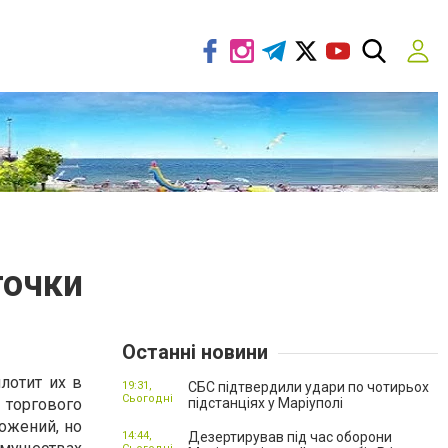
точки
Останні новини
лотит их в
19:31,
СБС підтвердили удари по чотирьох
Сьогодні
торгового
підстанціях у Маріуполі
ожений, но
14:44,
Дезертирував під час оборони