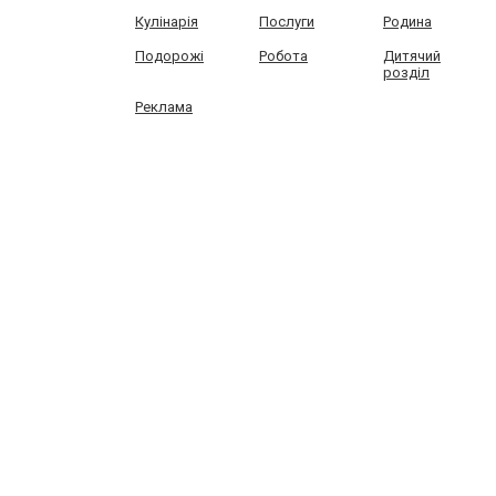
Кулінарія
Послуги
Родина
Подорожі
Робота
Дитячий
розділ
Реклама