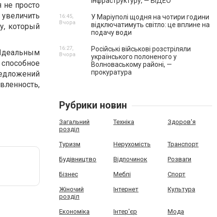
інфраструктуру, — ВІДЕО
 не просто
 увеличить
16:45,
У Маріуполі щодня на чотири години
Вчора
відключатимуть світло: це вплине на
у, который
подачу води
16:27,
Російські військові розстріляли
 Идеальным
Вчора
українського полоненого у
способное
Волноваському районі, —
прокуратура
едложений
вленность,
Рубрики новин
Загальний
Техніка
Здоров'я
розділ
Туризм
Нерухомість
Транспорт
Будівництво
Відпочинок
Розваги
Бізнес
Меблі
Спорт
Жіночий
Інтернет
Культура
розділ
Економіка
Інтер'єр
Мода