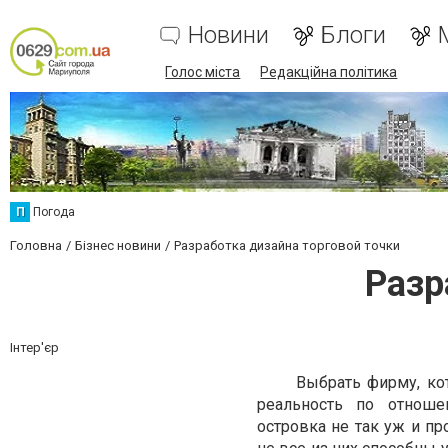
Новини
Блоги
Голос міста
Редакційна політика
П
Погода
Головна
Бізнес новини
Разработка дизайна торговой точки
Разр
Інтер'єр
Выбрать фирму, котора
реальность по отноше
островка не так уж и п