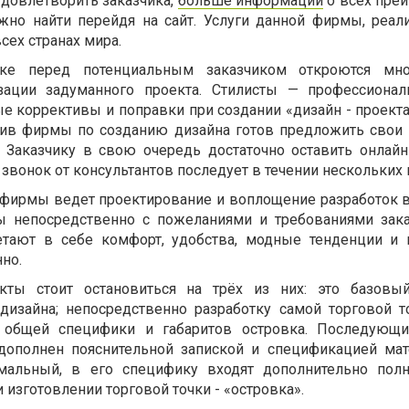
удовлетворить заказчика,
больше информации
о всех пре
но найти перейдя на сайт. Услуги данной фирмы, реа
сех странах мира.
перед потенциальным заказчиком откроются мно
зации задуманного проекта. Стилисты — профессионал
е коррективы и поправки при создании «дизайн - проекта
тив фирмы по созданию дизайна готов предложить свои 
. Заказчику в свою очередь достаточно оставить онлайн
звонок от консультантов последует в течении нескольких 
рмы ведет проектирование и воплощение разработок 
ы непосредственно с пожеланиями и требованиями зака
тают в себе комфорт, удобства, модные тенденции и
но.
 стоит остановиться на трёх из них: это базовый
дизайна; непосредственно разработку самой торговой т
е общей специфики и габаритов островка. Последующ
дополнен пояснительной запиской и спецификацией мат
имальный, в его специфику входят дополнительно пол
 изготовлении торговой точки - «островка».