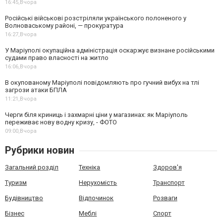
16:45,
Вчора
Російські військові розстріляли українського полоненого у
Волноваському районі, — прокуратура
16:27,
Вчора
У Маріуполі окупаційна адміністрація оскаржує визнане російськими
судами право власності на житло
16:06,
Вчора
В окупованому Маріуполі повідомляють про гучний вибух на тлі
загрози атаки БПЛА
11:21,
Вчора
Черги біля криниць і захмарні ціни у магазинах: як Маріуполь
переживає нову водну кризу, - ФОТО
09:00,
Вчора
Рубрики новин
Загальний розділ
Техніка
Здоров'я
Туризм
Нерухомість
Транспорт
Будівництво
Відпочинок
Розваги
Бізнес
Меблі
Спорт