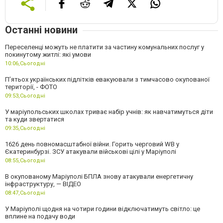
Останні новини
Переселенці можуть не платити за частину комунальних послуг у
покинутому житлі: які умови
10:06,
Сьогодні
П’ятьох українських підлітків евакуювали з тимчасово окупованої
території, - ФОТО
09:53,
Сьогодні
У маріупольських школах триває набір учнів: як навчатимуться діти
та куди звертатися
09:35,
Сьогодні
1626 день повномасштабної війни. Горить черговий WB у
Єкатеринбурзі. ЗСУ атакували військові цілі у Маріуполі
08:55,
Сьогодні
В окупованому Маріуполі БПЛА знову атакували енергетичну
інфраструктуру, — ВІДЕО
08:47,
Сьогодні
У Маріуполі щодня на чотири години відключатимуть світло: це
вплине на подачу води