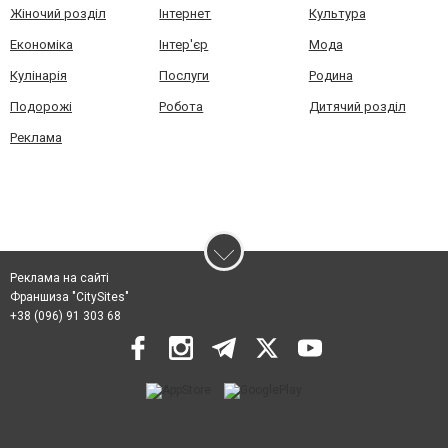
Жіночий розділ
Інтернет
Культура
Економіка
Інтер'єр
Мода
Кулінарія
Послуги
Родина
Подорожі
Робота
Дитячий розділ
Реклама
Реклама на сайті
Франшиза "CitySites"
+38 (096) 91 303 68