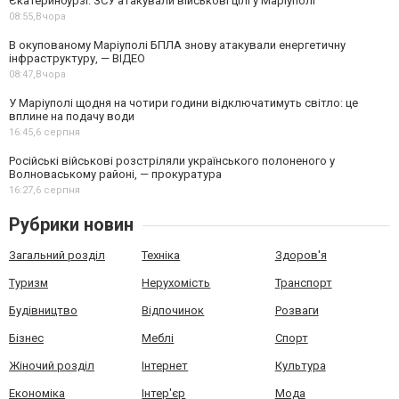
Єкатеринбурзі. ЗСУ атакували військові цілі у Маріуполі
08:55,
Вчора
В окупованому Маріуполі БПЛА знову атакували енергетичну
інфраструктуру, — ВІДЕО
08:47,
Вчора
У Маріуполі щодня на чотири години відключатимуть світло: це
вплине на подачу води
16:45,
6 серпня
Російські військові розстріляли українського полоненого у
Волноваському районі, — прокуратура
16:27,
6 серпня
Рубрики новин
Загальний розділ
Техніка
Здоров'я
Туризм
Нерухомість
Транспорт
Будівництво
Відпочинок
Розваги
Бізнес
Меблі
Спорт
Жіночий розділ
Інтернет
Культура
Економіка
Інтер'єр
Мода