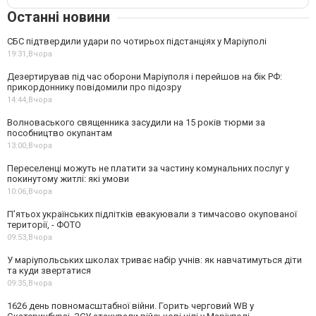
Останні новини
СБС підтвердили удари по чотирьох підстанціях у Маріуполі
19:31,
Вчора
Дезертирував під час оборони Маріуполя і перейшов на бік РФ:
прикордоннику повідомили про підозру
14:44,
Вчора
Волноваського священника засудили на 15 років тюрми за
пособництво окупантам
13:00,
Вчора
Переселенці можуть не платити за частину комунальних послуг у
покинутому житлі: які умови
10:06,
Вчора
П’ятьох українських підлітків евакуювали з тимчасово окупованої
території, - ФОТО
09:53,
Вчора
У маріупольських школах триває набір учнів: як навчатимуться діти
та куди звертатися
09:35,
Вчора
1626 день повномасштабної війни. Горить черговий WB у