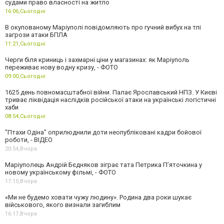
судами право власності на житло
16:06,
Сьогодні
В окупованому Маріуполі повідомляють про гучний вибух на тлі
загрози атаки БПЛА
11:21,
Сьогодні
Черги біля криниць і захмарні ціни у магазинах: як Маріуполь
переживає нову водну кризу, - ФОТО
09:00,
Сьогодні
1625 день повномасштабної війни. Палає Ярославський НПЗ. У Києві
триває ліквідація наслідків російської атаки на українські логістичні
хаби
08:54,
Сьогодні
"Птахи Одіна" оприлюднили доти неопубліковані кадри бойової
роботи, - ВІДЕО
20:54,
Вчора
Маріуполець Андрій Бєдняков зіграє тата Петрика П’яточкина у
новому українському фільмі, - ФОТО
17:15,
Вчора
«Ми не будемо ховати чужу людину». Родина два роки шукає
військового, якого визнали загиблим
16:17,
Вчора