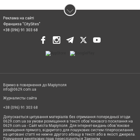
Реклама на сайті
Франшиза "CitySites"
+38 (096) 91 303 68
Віримо в повернення до Маріуполя
info@0629.com.ua
Журналисты сайта
+38 (096) 91 303 68
Допускається цитування матеріалів без отримання попередньої згоди
0629.com.ua за умови розміщення в тексті обов'язкового посилання на
0629.com.ua - Сайт міста Маріуполя. Для інтернет-видань обов'язкове
розміщення прямого, відкритого для пошукових систем гіперпосилання
на цитовані статті не нижче другого абзацу в тексті або в якості джерела.
Порушення виняткових прав переслідується Законом.