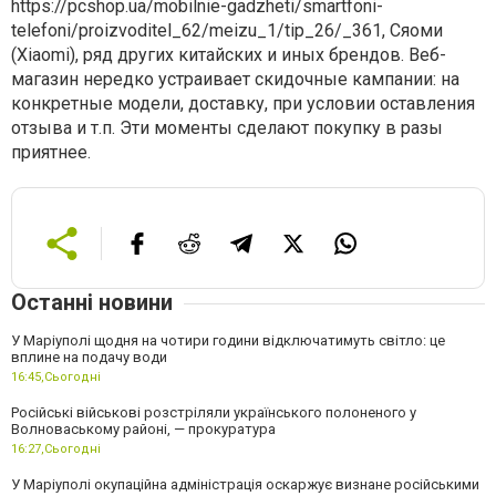
https://pcshop.ua/mobilnie-gadzheti/smartfoni-
telefoni/proizvoditel_62/meizu_1/tip_26/_361, Сяоми
(Xiaomi), ряд других китайских и иных брендов. Веб-
магазин нередко устраивает скидочные кампании: на
конкретные модели, доставку, при условии оставления
отзыва и т.п. Эти моменты сделают покупку в разы
приятнее.
Останні новини
У Маріуполі щодня на чотири години відключатимуть світло: це
вплине на подачу води
16:45,
Сьогодні
Російські військові розстріляли українського полоненого у
Волноваському районі, — прокуратура
16:27,
Сьогодні
У Маріуполі окупаційна адміністрація оскаржує визнане російськими