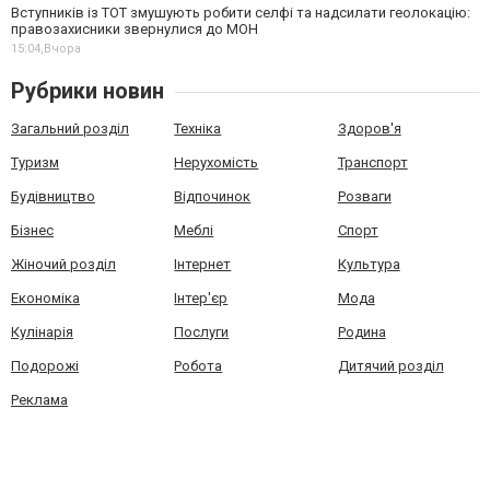
Вступників із ТОТ змушують робити селфі та надсилати геолокацію:
правозахисники звернулися до МОН
15:04,
Вчора
Рубрики новин
Загальний розділ
Техніка
Здоров'я
Туризм
Нерухомість
Транспорт
Будівництво
Відпочинок
Розваги
Бізнес
Меблі
Спорт
Жіночий розділ
Інтернет
Культура
Економіка
Інтер'єр
Мода
Кулінарія
Послуги
Родина
Подорожі
Робота
Дитячий розділ
Реклама