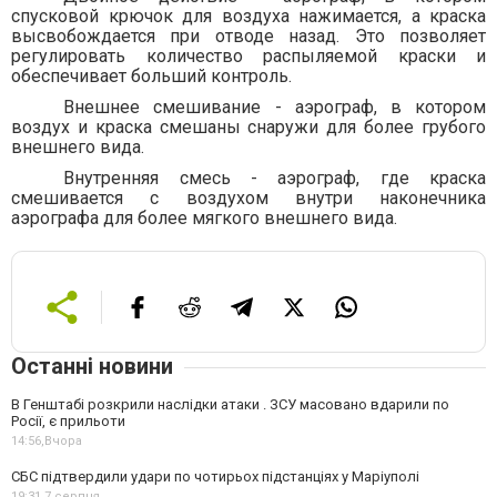
спусковой крючок для воздуха нажимается, а краска
высвобождается при отводе назад. Это позволяет
регулировать количество распыляемой краски и
обеспечивает больший контроль.
Внешнее смешивание - аэрограф, в котором
воздух и краска смешаны снаружи для более грубого
внешнего вида.
Внутренняя смесь - аэрограф, где краска
смешивается с воздухом внутри наконечника
аэрографа для более мягкого внешнего вида.
Останні новини
В Генштабі розкрили наслідки атаки . ЗСУ масовано вдарили по
Росії, є прильоти
14:56,
Вчора
СБС підтвердили удари по чотирьох підстанціях у Маріуполі
19:31,
7 серпня