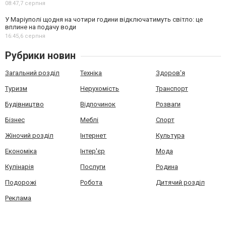
08:47,
7 серпня
У Маріуполі щодня на чотири години відключатимуть світло: це
вплине на подачу води
16:45,
6 серпня
Рубрики новин
Загальний розділ
Техніка
Здоров'я
Туризм
Нерухомість
Транспорт
Будівництво
Відпочинок
Розваги
Бізнес
Меблі
Спорт
Жіночий розділ
Інтернет
Культура
Економіка
Інтер'єр
Мода
Кулінарія
Послуги
Родина
Подорожі
Робота
Дитячий розділ
Реклама