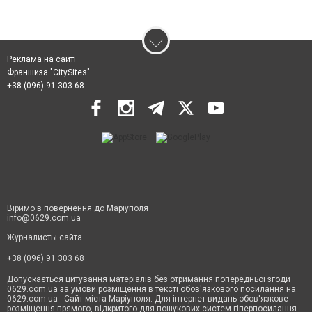
Реклама на сайті
Франшиза "CitySites"
+38 (096) 91 303 68
Віримо в повернення до Маріуполя
info@0629.com.ua
Журналисты сайта
+38 (096) 91 303 68
Допускається цитування матеріалів без отримання попередньої згоди
0629.com.ua за умови розміщення в тексті обов'язкового посилання на
0629.com.ua - Сайт міста Маріуполя. Для інтернет-видань обов'язкове
розміщення прямого, відкритого для пошукових систем гіперпосилання