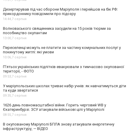
Дезертирував під час оборони Маріуполя і перейшов на бік РФ:
прикордоннику повідомили про підозру
14:44,
7 серпня
Волноваського священника засудили на 15 років тюрми за
пособництво окупантам
13:00,
7 серпня
Переселенці можуть не платити за частину комунальних послуг у
покинутому житлі: які умови
10:06,
7 серпня
П’ятьох українських підлітків евакуювали з тимчасово окупованої
території, - ФОТО
09:53,
7 серпня
У маріупольських школах триває набір учнів: як навчатимуться діти
та куди звертатися
09:35,
7 серпня
1626 день повномасштабної війни. Горить черговий WB у
Єкатеринбурзі. ЗСУ атакували військові цілі у Маріуполі
08:55,
7 серпня
В окупованому Маріуполі БПЛА знову атакували енергетичну
інфраструктуру, — ВІДЕО