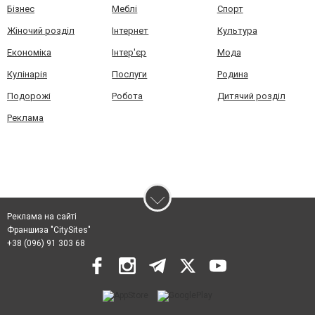
Бізнес
Меблі
Спорт
Жіночий розділ
Інтернет
Культура
Економіка
Інтер'єр
Мода
Кулінарія
Послуги
Родина
Подорожі
Робота
Дитячий розділ
Реклама
Реклама на сайті
Франшиза "CitySites"
+38 (096) 91 303 68