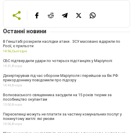
Останні новини
В Генштабі розкрили наслідки атаки . ЗСУ масовано вдарили по
Росії, є прильоти
14:56,
Сьогодні
СБС підтвердили удари по чотирьох підстанціях у Маріуполі
19:31,
Вчора
Дезертирував під час оборони Маріуполя і перейшов на бік РФ:
прикордоннику повідомили про підозру
14:44,
Вчора
Волноваського священника засудили на 15 років тюрми за
пособництво окупантам
13:00,
Вчора
Переселенці можуть не платити за частину комунальних послуг у
покинутому житлі: які умови
10:06,
Вчора