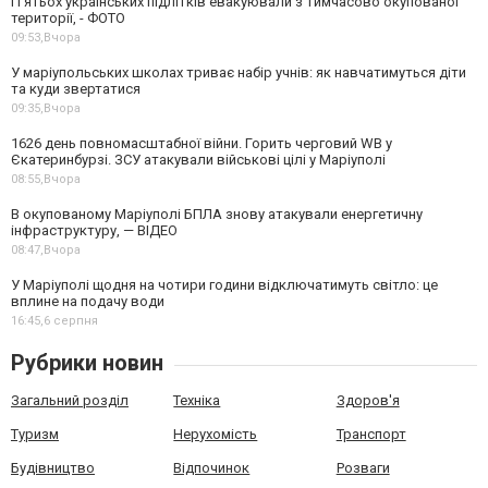
П’ятьох українських підлітків евакуювали з тимчасово окупованої
території, - ФОТО
09:53,
Вчора
У маріупольських школах триває набір учнів: як навчатимуться діти
та куди звертатися
09:35,
Вчора
1626 день повномасштабної війни. Горить черговий WB у
Єкатеринбурзі. ЗСУ атакували військові цілі у Маріуполі
08:55,
Вчора
В окупованому Маріуполі БПЛА знову атакували енергетичну
інфраструктуру, — ВІДЕО
08:47,
Вчора
У Маріуполі щодня на чотири години відключатимуть світло: це
вплине на подачу води
16:45,
6 серпня
Рубрики новин
Загальний розділ
Техніка
Здоров'я
Туризм
Нерухомість
Транспорт
Будівництво
Відпочинок
Розваги