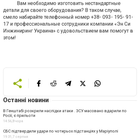
Вам необходимо изготовить нестандартные
детали для своего оборудования? В таком случае,
смело набирайте телефонный номер +38- 093- 195- 91-
17 и профессиональные сотрудники компании «Эн Си
Инжиниринг Украина» с удовольствием вам помогут в
этом!
Останні новини
В Генштабі розкрили наслідки атаки . ЗСУ масовано вдарили по
Росії, є прильоти
14:56,
Вчора
СБС підтвердили удари по чотирьох підстанціях у Маріуполі
19:31,
7 серпня