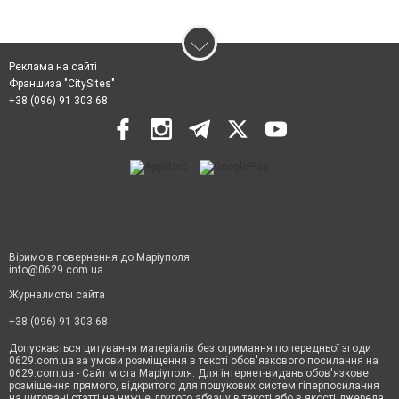
Реклама на сайті
Франшиза "CitySites"
+38 (096) 91 303 68
Віримо в повернення до Маріуполя
info@0629.com.ua
Журналисты сайта
+38 (096) 91 303 68
Допускається цитування матеріалів без отримання попередньої згоди
0629.com.ua за умови розміщення в тексті обов'язкового посилання на
0629.com.ua - Сайт міста Маріуполя. Для інтернет-видань обов'язкове
розміщення прямого, відкритого для пошукових систем гіперпосилання
на цитовані статті не нижче другого абзацу в тексті або в якості джерела.