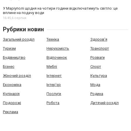
У Маріуполі щодня на чотири години відключатимуть світло: це
вплине на подачу води
16:45,
6 серпня
Рубрики новин
Загальний розділ
Техніка
Здоров'я
Туризм
Нерухомість
Транспорт
Будівництво
Відпочинок
Розваги
Бізнес
Меблі
Спорт
Жіночий розділ
Інтернет
Культура
Економіка
Інтер'єр
Мода
Кулінарія
Послуги
Родина
Подорожі
Робота
Дитячий розділ
Реклама