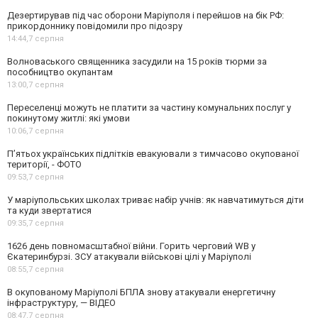
Дезертирував під час оборони Маріуполя і перейшов на бік РФ:
прикордоннику повідомили про підозру
14:44,
7 серпня
Волноваського священника засудили на 15 років тюрми за
пособництво окупантам
13:00,
7 серпня
Переселенці можуть не платити за частину комунальних послуг у
покинутому житлі: які умови
10:06,
7 серпня
П’ятьох українських підлітків евакуювали з тимчасово окупованої
території, - ФОТО
09:53,
7 серпня
У маріупольських школах триває набір учнів: як навчатимуться діти
та куди звертатися
09:35,
7 серпня
1626 день повномасштабної війни. Горить черговий WB у
Єкатеринбурзі. ЗСУ атакували військові цілі у Маріуполі
08:55,
7 серпня
В окупованому Маріуполі БПЛА знову атакували енергетичну
інфраструктуру, — ВІДЕО
08:47,
7 серпня