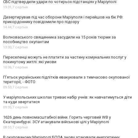
СБС підтвердили удари по чотирьох підстанціях у Маріуполі
19:31,
7 серпня
Дезертирував під час оборони Маріуполя і перейшов на бік РФ:
прикордоннику повідомили про підозру
14:44,
7 серпня
Волноваського священника засудили на 15 років тюрми за
пособництво окупантам
13:00,
7 серпня
Переселенці можуть не платити за частину комунальних послуг у
покинутому житлі: які умови
10:06,
7 серпня
П’ятьох українських підлітків евакуювали з тимчасово окупованої
території, - ФОТО
09:53,
7 серпня
У маріупольських школах триває набір учнів: як навчатимуться діти
та куди звертатися
09:35,
7 серпня
1626 день повномасштабної війни. Горить черговий WB у
Єкатеринбурзі. ЗСУ атакували військові цілі у Маріуполі
08:55,
7 серпня
В окупованому Маріуполі БПЛА знову атакували енергетичну