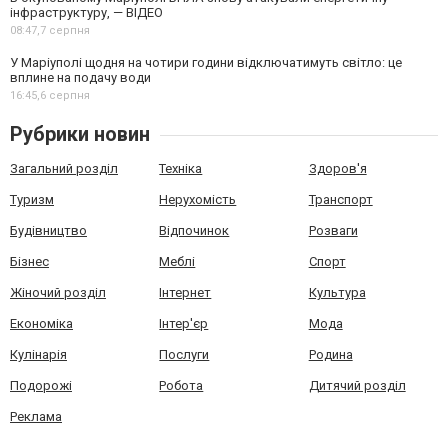
інфраструктуру, — ВІДЕО
08:47,
7 серпня
У Маріуполі щодня на чотири години відключатимуть світло: це
вплине на подачу води
16:45,
6 серпня
Рубрики новин
Загальний розділ
Техніка
Здоров'я
Туризм
Нерухомість
Транспорт
Будівництво
Відпочинок
Розваги
Бізнес
Меблі
Спорт
Жіночий розділ
Інтернет
Культура
Економіка
Інтер'єр
Мода
Кулінарія
Послуги
Родина
Подорожі
Робота
Дитячий розділ
Реклама