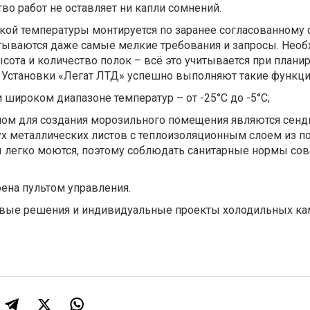
тво работ не оставляет ни капли сомнений.
кой температуры монтируется по заранее согласованному 
итываются даже самые мелкие требования и запросы. Нео
ысота и количество полок – всё это учитывается при плани
 Установки «Легат ЛТД» успешно выполняют такие функци
и широком диапазоне температур – от -25°C до -5°C;
лом для создания морозильного помещения являются сенд
ух металлических листов с теплоизоляционным слоем из п
ы легко моются, поэтому соблюдать санитарные нормы со
оена пультом управления.
овые решения и индивидуальные проекты холодильных к