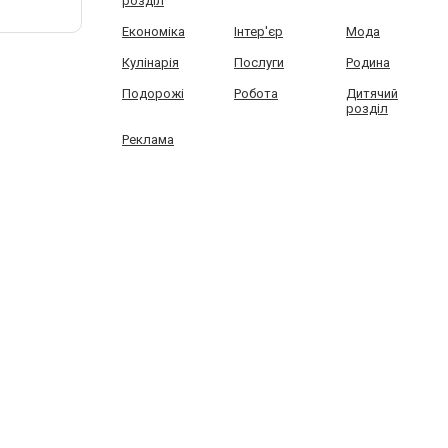
розділ
Економіка
Інтер'єр
Мода
Кулінарія
Послуги
Родина
Подорожі
Робота
Дитячий
розділ
Реклама