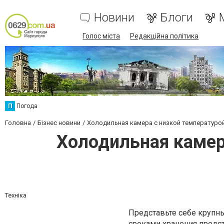
Новини
Блоги
Голос міста
Редакційна політика
П
Погода
Головна
Бізнес новини
Холодильная камера с низкой температурой
Холодильная камер
Техніка
Представьте себе крупн
сроками хранения предс