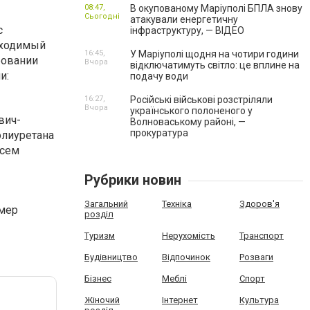
08:47,
В окупованому Маріуполі БПЛА знову
Сьогодні
атакували енергетичну
с
інфраструктуру, — ВІДЕО
бходимый
16:45,
У Маріуполі щодня на чотири години
ровании
Вчора
відключатимуть світло: це вплине на
и:
подачу води
16:27,
Російські військові розстріляли
Вчора
українського полоненого у
вич-
Волноваському районі, —
прокуратура
олиуретана
всем
Рубрики новин
Загальний
Техніка
Здоров'я
амер
розділ
Туризм
Нерухомість
Транспорт
Будівництво
Відпочинок
Розваги
Бізнес
Меблі
Спорт
Жіночий
Інтернет
Культура