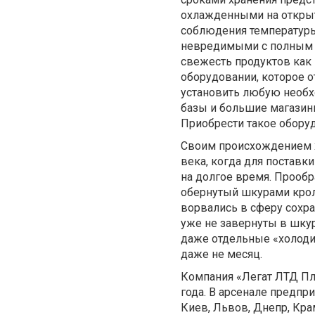
охлажденными на открыто
соблюдения температуры
невредимыми с полным с
свежесть продуктов как
оборудовании, которое 
установить любую необх
базы и большие магази
Приобрести такое обору
Своим происхождением 
века, когда для поставк
на долгое время. Прообр
обернутый шкурами крол
ворвались в сферу сохр
уже не завернуты в шку
даже отдельные «холодил
даже не месяц.
Компания «Легат ЛТД Пл
года. В арсенале предпр
Киев, Львов, Днепр, Кра