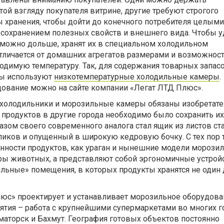
й взгляду покупателя витрине, другие требуют строгого
 хранения, чтобы дойти до конечного потребителя целыми
охранением полезных свойств и внешнего вида. Чтобы 
 можно дольше, хранят их в специальном холодильном
отличается от домашних агрегатов размерами и возможнос
одимую температуру. Так, для содержания товарных запас
ны используют
низкотемпературные холодильные камеры
.
дование можно на сайте компании «Легат ЛТД Плюс».
холодильники и морозильные камеры обязаны изобретате
и продуктов в другие города необходимо было сохранить и
азом своего современного аналога стал ящик из листов ста
иков и опущенный в широкую кедровую бочку. С тех пор 
анности продуктов, как ураган и нынешние модели морози
ры животных, а представляют собой эргономичные устройс
ьные» помещения, в которых продукты хранятся не один 
юс» проектирует и устанавливает морозильное оборудова
иятия – работа с крупнейшими супермаркетами во многих г
маторск и Бахмут. География готовых объектов постоянно