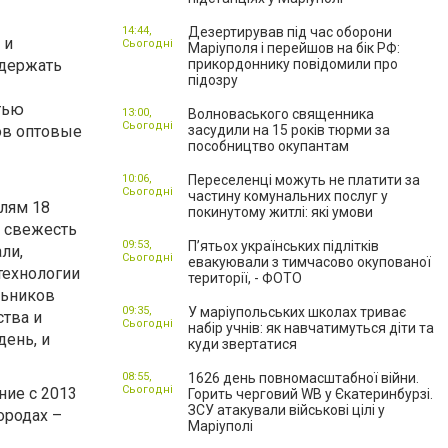
14:44,
Дезертирував під час оборони
 и
Сьогодні
Маріуполя і перейшов на бік РФ:
удержать
прикордоннику повідомили про
підозру
тью
13:00,
Волноваського священника
Сьогодні
ов оптовые
засудили на 15 років тюрми за
пособництво окупантам
10:06,
Переселенці можуть не платити за
Сьогодні
частину комунальних послуг у
лям 18
покинутому житлі: які умови
х свежесть
09:53,
П’ятьох українських підлітків
ли,
Сьогодні
евакуювали з тимчасово окупованої
технологии
території, - ФОТО
льников
09:35,
У маріупольських школах триває
тва и
Сьогодні
набір учнів: як навчатимуться діти та
день, и
куди звертатися
08:55,
1626 день повномасштабної війни.
Сьогодні
ние с 2013
Горить черговий WB у Єкатеринбурзі.
ЗСУ атакували військові цілі у
ородах –
Маріуполі