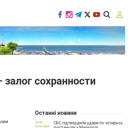
 залог сохранности
Останні новини
ными
19:31,
СБС підтвердили удари по чотирьох
Сьогодні
підстанціях у Маріуполі