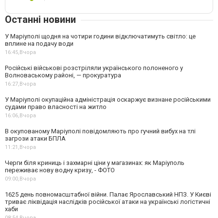
Останні новини
У Маріуполі щодня на чотири години відключатимуть світло: це
вплине на подачу води
16:45,
Вчора
Російські військові розстріляли українського полоненого у
Волноваському районі, — прокуратура
16:27,
Вчора
У Маріуполі окупаційна адміністрація оскаржує визнане російськими
судами право власності на житло
16:06,
Вчора
В окупованому Маріуполі повідомляють про гучний вибух на тлі
загрози атаки БПЛА
11:21,
Вчора
Черги біля криниць і захмарні ціни у магазинах: як Маріуполь
переживає нову водну кризу, - ФОТО
09:00,
Вчора
1625 день повномасштабної війни. Палає Ярославський НПЗ. У Києві
триває ліквідація наслідків російської атаки на українські логістичні
хаби
08:54,
Вчора