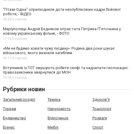
"Птахи Одіна" оприлюднили доти неопубліковані кадри бойової
роботи, - ВІДЕО
20:54,
5 серпня
Маріуполець Андрій Бєдняков зіграє тата Петрика П’яточкина у
новому українському фільмі, - ФОТО
17:15,
5 серпня
«Ми не будемо ховати чужу людину». Родина два роки шукає
військового, якого визнали загиблим
16:17,
5 серпня
Вступників із ТОТ змушують робити селфі та надсилати геолокацію:
правозахисники звернулися до МОН
15:04,
5 серпня
Рубрики новин
Загальний розділ
Техніка
Здоров'я
Туризм
Нерухомість
Транспорт
Будівництво
Відпочинок
Розваги
Бізнес
Меблі
Спорт