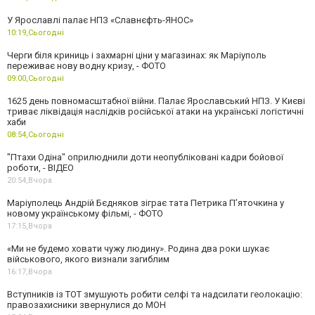
У Ярославлі палає НПЗ «Славнєфть-ЯНОС»
10:19,
Сьогодні
Черги біля криниць і захмарні ціни у магазинах: як Маріуполь
переживає нову водну кризу, - ФОТО
09:00,
Сьогодні
1625 день повномасштабної війни. Палає Ярославський НПЗ. У Києві
триває ліквідація наслідків російської атаки на українські логістичні
хаби
08:54,
Сьогодні
"Птахи Одіна" оприлюднили доти неопубліковані кадри бойової
роботи, - ВІДЕО
20:54,
Вчора
Маріуполець Андрій Бєдняков зіграє тата Петрика П’яточкина у
новому українському фільмі, - ФОТО
17:15,
Вчора
«Ми не будемо ховати чужу людину». Родина два роки шукає
військового, якого визнали загиблим
16:17,
Вчора
Вступників із ТОТ змушують робити селфі та надсилати геолокацію:
правозахисники звернулися до МОН