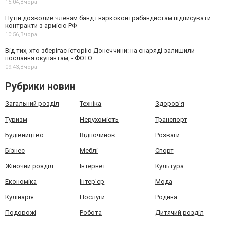
15:04,
Вчора
Путін дозволив членам банд і наркоконтрабандистам підписувати
контракти з армією РФ
10:56,
Вчора
Від тих, хто зберігає історію Донеччини: на снаряді залишили
послання окупантам, - ФОТО
09:43,
Вчора
Рубрики новин
Загальний розділ
Техніка
Здоров'я
Туризм
Нерухомість
Транспорт
Будівництво
Відпочинок
Розваги
Бізнес
Меблі
Спорт
Жіночий розділ
Інтернет
Культура
Економіка
Інтер'єр
Мода
Кулінарія
Послуги
Родина
Подорожі
Робота
Дитячий розділ