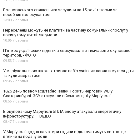
Волноваського священника засудили на 15 років тюрми за
пособництво окупантам
13:00,
7 серпня
Переселенці можуть не платити за частину комунальних послуг у
покинутому житлі: які умови
10:06,
7 серпня
П’ятьох українських підлітків евакуювали з тимчасово окупованої
території, - ФОТО
09:53,
7 серпня
У маріупольських школах триває набір учнів: як навчатимуться діти
та куди звертатися
09:35,
7 серпня
1626 день повномасштабної війни. Горить черговий WB у
Єкатеринбурзі. ЗСУ атакували військові цілі у Маріуполі
08:55,
7 серпня
В окупованому Маріуполі БПЛА знову атакували енергетичну
інфраструктуру, — ВІДЕО
08:47,
7 серпня
У Маріуполі щодня на чотири години відключатимуть світло: це
вплине на подачу води