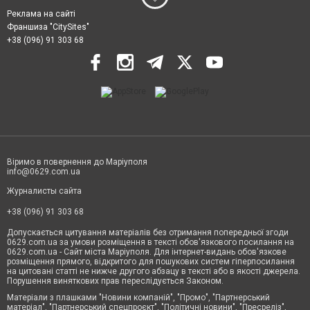
Реклама на сайті
Франшиза "CitySites"
+38 (096) 91 303 68
Віримо в повернення до Маріуполя
info@0629.com.ua
Журналисты сайта
+38 (096) 91 303 68
Допускається цитування матеріалів без отримання попередньої згоди
0629.com.ua за умови розміщення в тексті обов'язкового посилання на
0629.com.ua - Сайт міста Маріуполя. Для інтернет-видань обов'язкове
розміщення прямого, відкритого для пошукових систем гіперпосилання
на цитовані статті не нижче другого абзацу в тексті або в якості джерела.
Порушення виняткових прав переслідується Законом.
Матеріали з плашками "Новини компаній", "Промо", "Партнерський
матеріал", "Партнерський спецпроєкт", "Політичні новини", "Пресреліз",