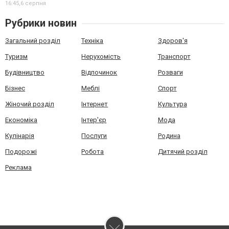
16:45,
6 серпня
Рубрики новин
Загальний розділ
Техніка
Здоров'я
Туризм
Нерухомість
Транспорт
Будівництво
Відпочинок
Розваги
Бізнес
Меблі
Спорт
Жіночий розділ
Інтернет
Культура
Економіка
Інтер'єр
Мода
Кулінарія
Послуги
Родина
Подорожі
Робота
Дитячий розділ
Реклама