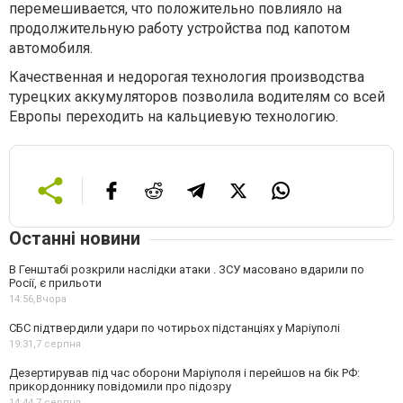
перемешивается, что положительно повлияло на
продолжительную работу устройства под капотом
автомобиля.
Качественная и недорогая технология производства
турецких аккумуляторов позволила водителям со всей
Европы переходить на кальциевую технологию.
Останні новини
В Генштабі розкрили наслідки атаки . ЗСУ масовано вдарили по
Росії, є прильоти
14:56,
Вчора
СБС підтвердили удари по чотирьох підстанціях у Маріуполі
19:31,
7 серпня
Дезертирував під час оборони Маріуполя і перейшов на бік РФ:
прикордоннику повідомили про підозру
14:44,
7 серпня