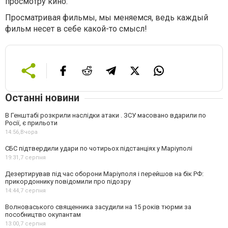
просмотру кино.
Просматривая фильмы, мы меняемся, ведь каждый
фильм несет в себе какой-то смысл!
Останні новини
В Генштабі розкрили наслідки атаки . ЗСУ масовано вдарили по
Росії, є прильоти
14:56,
Вчора
СБС підтвердили удари по чотирьох підстанціях у Маріуполі
19:31,
7 серпня
Дезертирував під час оборони Маріуполя і перейшов на бік РФ:
прикордоннику повідомили про підозру
14:44,
7 серпня
Волноваського священника засудили на 15 років тюрми за
пособництво окупантам
13:00,
7 серпня