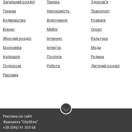
Загальний розділ
Техніка
Здоров'я
Туризм
Нерухомість
Транспорт
Будівництво
Відпочинок
Розваги
Бізнес
Меблі
Спорт
Жіночий розділ
Інтернет
Культура
Економіка
Інтер'єр
Мода
Кулінарія
Послуги
Родина
Подорожі
Робота
Дитячий розділ
Реклама
Реклама на сайті
Франшиза "CitySites"
+38 (096) 91 303 68