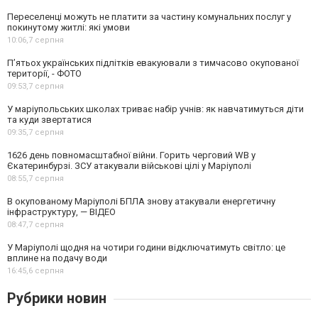
Переселенці можуть не платити за частину комунальних послуг у
покинутому житлі: які умови
10:06,
7 серпня
П’ятьох українських підлітків евакуювали з тимчасово окупованої
території, - ФОТО
09:53,
7 серпня
У маріупольських школах триває набір учнів: як навчатимуться діти
та куди звертатися
09:35,
7 серпня
1626 день повномасштабної війни. Горить черговий WB у
Єкатеринбурзі. ЗСУ атакували військові цілі у Маріуполі
08:55,
7 серпня
В окупованому Маріуполі БПЛА знову атакували енергетичну
інфраструктуру, — ВІДЕО
08:47,
7 серпня
У Маріуполі щодня на чотири години відключатимуть світло: це
вплине на подачу води
16:45,
6 серпня
Рубрики новин