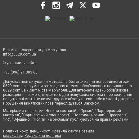
Віримо в повернення до Маріуполя
info@0629.com.ua
Журналисты сайта
+38 (096) 91 303 68
Допускається цитування матеріалів без отримання попередньої згоди
0629.com.ua за умови розміщення в тексті обов'язкового посилання на
0629.com.ua - Сайт міста Маріуполя. Для інтернет-видань обов'язкове
розміщення прямого, відкритого для пошукових систем гіперпосилання
на цитовані статті не нижче другого абзацу в тексті або в якості джерела.
Порушення виняткових прав переслідується Законом.
Матеріали з плашками "Новини компаній", "Промо", "Партнерський
матеріал", "Партнерський спецпроєкт", "Політичні новини", "Пресреліз",
"PR", "Офіційно", "Політична реклама" публікуються на правах реклами.
Політика конфіденційності
Правила сайту
Правила
класифайд
Редакційна політика