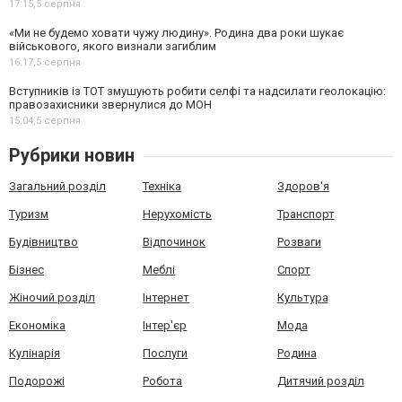
17:15,
5 серпня
«Ми не будемо ховати чужу людину». Родина два роки шукає
військового, якого визнали загиблим
16:17,
5 серпня
Вступників із ТОТ змушують робити селфі та надсилати геолокацію:
правозахисники звернулися до МОН
15:04,
5 серпня
Рубрики новин
Загальний розділ
Техніка
Здоров'я
Туризм
Нерухомість
Транспорт
Будівництво
Відпочинок
Розваги
Бізнес
Меблі
Спорт
Жіночий розділ
Інтернет
Культура
Економіка
Інтер'єр
Мода
Кулінарія
Послуги
Родина
Подорожі
Робота
Дитячий розділ