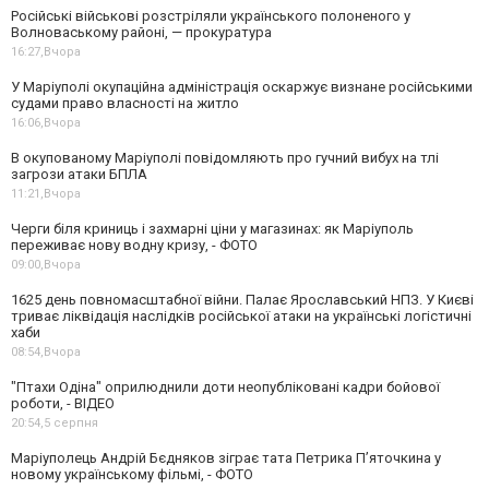
Російські військові розстріляли українського полоненого у
Волноваському районі, — прокуратура
16:27,
Вчора
У Маріуполі окупаційна адміністрація оскаржує визнане російськими
судами право власності на житло
16:06,
Вчора
В окупованому Маріуполі повідомляють про гучний вибух на тлі
загрози атаки БПЛА
11:21,
Вчора
Черги біля криниць і захмарні ціни у магазинах: як Маріуполь
переживає нову водну кризу, - ФОТО
09:00,
Вчора
1625 день повномасштабної війни. Палає Ярославський НПЗ. У Києві
триває ліквідація наслідків російської атаки на українські логістичні
хаби
08:54,
Вчора
"Птахи Одіна" оприлюднили доти неопубліковані кадри бойової
роботи, - ВІДЕО
20:54,
5 серпня
Маріуполець Андрій Бєдняков зіграє тата Петрика П’яточкина у
новому українському фільмі, - ФОТО