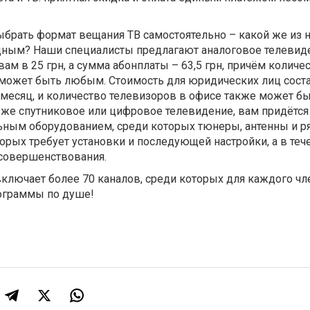
ыбрать формат вещания ТВ самостоятельно – какой же из 
дным? Наши специалисты предлагают аналоговое телевид
ам в 25 грн, а сумма абонплаты – 63,5 грн, причём количе
 может быть любым. Стоимость для юридических лиц соста
в месяц, и количество телевизоров в офисе также может б
же спутниковое или цифровое телевидение, вам придётся
ьным оборудованием, среди которых тюнеры, антенны и р
торых требует установки и последующей настройки, а в теч
совершенствования.
ключает более 70 каналов, среди которых для каждого чл
рограммы по душе!