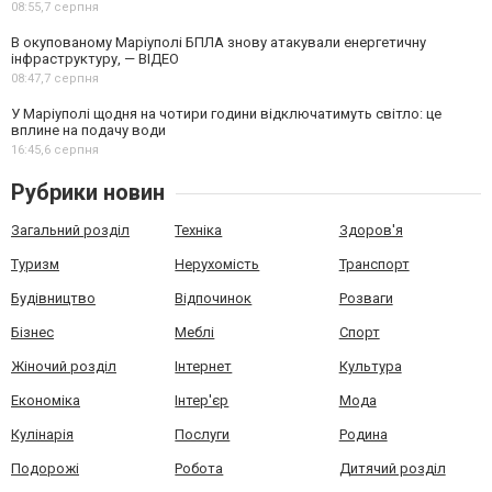
08:55,
7 серпня
В окупованому Маріуполі БПЛА знову атакували енергетичну
інфраструктуру, — ВІДЕО
08:47,
7 серпня
У Маріуполі щодня на чотири години відключатимуть світло: це
вплине на подачу води
16:45,
6 серпня
Рубрики новин
Загальний розділ
Техніка
Здоров'я
Туризм
Нерухомість
Транспорт
Будівництво
Відпочинок
Розваги
Бізнес
Меблі
Спорт
Жіночий розділ
Інтернет
Культура
Економіка
Інтер'єр
Мода
Кулінарія
Послуги
Родина
Подорожі
Робота
Дитячий розділ