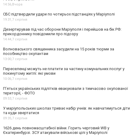
14:56,
Вчора
СБС підтвердили удари по чотирьох підстанціях у Маріуполі
19:31,
7 серпня
Дезертирував під час оборони Маріуполя і перейшов на бік РФ:
прикордоннику повідомили про підозру
14:44,
7 серпня
Волноваського священника засудили на 15 років тюрми за
пособництво окупантам
13:00,
7 серпня
Переселенці можуть не платити за частину комунальних послуг у
покинутому житлі: які умови
10:06,
7 серпня
П’ятьох українських підлітків евакуювали з тимчасово окупованої
території, - ФОТО
09:53,
7 серпня
У маріупольських школах триває набір учнів: як навчатимуться діти
та куди звертатися
09:35,
7 серпня
1626 день повномасштабної війни. Горить черговий WB у
Єкатеринбурзі. ЗСУ атакували військові цілі у Маріуполі