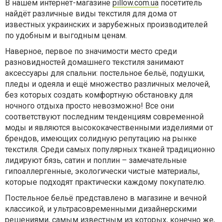
В нашем интернет-магазине
pillow.com.ua
посетитель
найдёт различные виды текстиля для дома от
известных украинских и зарубежных производителей
по удобным и выгодным ценам.
Наверное, первое по значимости место среди
разновидностей домашнего текстиля занимают
аксессуары для спальни: постельное бельё, подушки,
пледы и одеяла и ещё множество различных мелочей,
без которых создать комфортную обстановку для
ночного отдыха просто невозможно! Все они
соответствуют последним тенденциям современной
моды и являются высококачественными изделиями от
брендов, имеющих солидную репутацию на рынке
текстиля. Среди самых популярных тканей традиционно
лидируют бязь, сатин и поплин – замечательные
гипоаллергенные, экологически чистые материалы,
которые подходят практически каждому покупателю.
Постельное бельё представлено в магазине и вечной
классикой, и ультрасовременными дизайнерскими
решениями, самым известным из которых, конечно же,