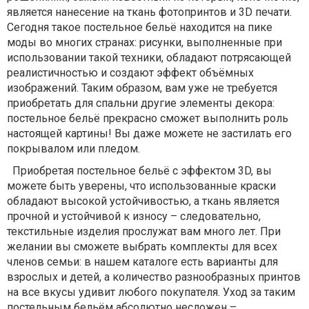
является нанесение на ткань фотопринтов и 3D печати.
Сегодня такое постельное бельё находится на пике
моды во многих странах: рисунки, выполненные при
использовании такой техники, обладают потрясающей
реалистичностью и создают эффект объёмных
изображений. Таким образом, вам уже не требуется
приобретать для спальни другие элементы декора:
постельное бельё прекрасно сможет выполнить роль
настоящей картины! Вы даже можете не застилать его
покрывалом или пледом.
Приобретая постельное бельё с эффектом 3D, вы
можете быть уверены, что использованные краски
обладают высокой устойчивостью, а ткань является
прочной и устойчивой к износу – следовательно,
текстильные изделия прослужат вам много лет. При
желании вы сможете выбрать комплекты для всех
членов семьи: в нашем каталоге есть варианты для
взрослых и детей, а количество разнообразных принтов
на все вкусы удивит любого покупателя. Уход за таким
постельным бельём абсолютно несложен –