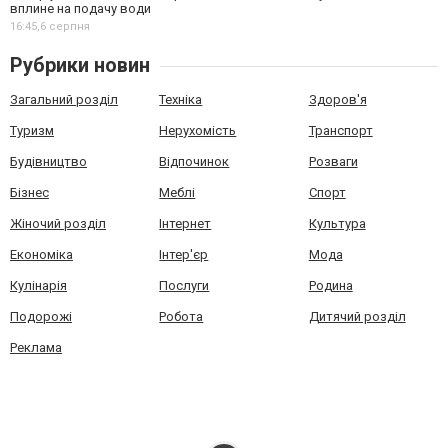
вплине на подачу води
16:45,
6 серпня
Рубрики новин
Загальний розділ
Техніка
Здоров'я
Туризм
Нерухомість
Транспорт
Будівництво
Відпочинок
Розваги
Бізнес
Меблі
Спорт
Жіночий розділ
Інтернет
Культура
Економіка
Інтер'єр
Мода
Кулінарія
Послуги
Родина
Подорожі
Робота
Дитячий розділ
Реклама