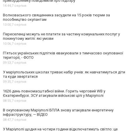
прикордоннику повідомили про підозру
14:44,
7 серпня
Волноваського священника засудили на 15 років тюрми за
пособництво окупантам
13:00,
7 серпня
Переселенці можуть не платити за частину комунальних послуг у
покинутому житлі: які умови
10:06,
7 серпня
П’ятьох українських підлітків евакуювали з тимчасово окупованої
території, - ФОТО
09:53,
7 серпня
У маріупольських школах триває набір учнів: як навчатимуться діти
та куди звертатися
09:35,
7 серпня
1626 день повномасштабної війни. Горить черговий WB у
Єкатеринбурзі. ЗСУ атакували військові цілі у Маріуполі
08:55,
7 серпня
В окупованому Маріуполі БПЛА знову атакували енергетичну
інфраструктуру, — ВІДЕО
08:47,
7 серпня
У Маріуполі щодня на чотири години відключатимуть світло: це