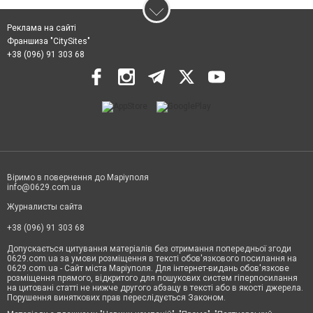
Реклама на сайті
Франшиза "CitySites"
+38 (096) 91 303 68
Віримо в повернення до Маріуполя
info@0629.com.ua
Журналисты сайта
+38 (096) 91 303 68
Допускається цитування матеріалів без отримання попередньої згоди
0629.com.ua за умови розміщення в тексті обов'язкового посилання на
0629.com.ua - Сайт міста Маріуполя. Для інтернет-видань обов'язкове
розміщення прямого, відкритого для пошукових систем гіперпосилання
на цитовані статті не нижче другого абзацу в тексті або в якості джерела.
Порушення виняткових прав переслідується Законом.