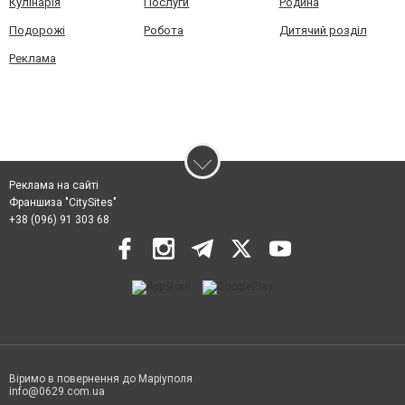
Кулінарія
Послуги
Родина
Подорожі
Робота
Дитячий розділ
Реклама
Реклама на сайті
Франшиза "CitySites"
+38 (096) 91 303 68
Віримо в повернення до Маріуполя
info@0629.com.ua