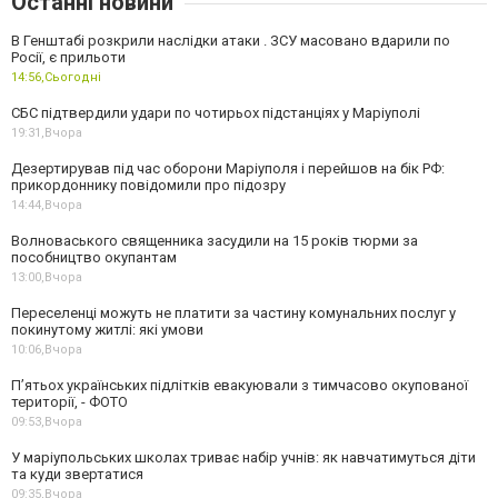
Останні новини
В Генштабі розкрили наслідки атаки . ЗСУ масовано вдарили по
Росії, є прильоти
14:56,
Сьогодні
СБС підтвердили удари по чотирьох підстанціях у Маріуполі
19:31,
Вчора
Дезертирував під час оборони Маріуполя і перейшов на бік РФ:
прикордоннику повідомили про підозру
14:44,
Вчора
Волноваського священника засудили на 15 років тюрми за
пособництво окупантам
13:00,
Вчора
Переселенці можуть не платити за частину комунальних послуг у
покинутому житлі: які умови
10:06,
Вчора
П’ятьох українських підлітків евакуювали з тимчасово окупованої
території, - ФОТО
09:53,
Вчора
У маріупольських школах триває набір учнів: як навчатимуться діти
та куди звертатися
09:35,
Вчора