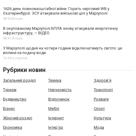
1626 день повномасштабної війни. Горить черговий WB у
Єкатеринбурзі. ЗСУ атакували військові цілі у Маріуполі
08:55,
Вчора
В окупованому Маріуполі БПЛА знову атакували енергетичну
інфраструктуру, — ВІДЕО
08:47,
Вчора
У Маріуполі щодня на чотири години відключатимуть світло: це
вплине на подачу води
16:45,
6 серпня
Рубрики новин
Загальний розділ
Техніка
Здоров'я
Туризм
Нерухомість
Транспорт
Будівництво
Відпочинок
Розваги
Бізнес
Меблі
Спорт
Жіночий розділ
Інтернет
Культура
Економіка
Інтер'єр
Мода