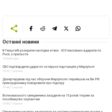
Останні новини
В Генштабі розкрили наслідки атаки . ЗСУ масовано вдарили по
Росії, є прильоти
14:56,
Вчора
СБС підтвердили удари по чотирьох підстанціях у Маріуполі
19:31,
7 серпня
Дезертирував під час оборони Маріуполя і перейшов на бік РФ:
прикордоннику повідомили про підозру
14:44,
7 серпня
Волноваського священника засудили на 15 років тюрми за
пособництво окупантам
13:00,
7 серпня
Переселенці можуть не платити за частину комунальних послуг у