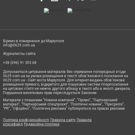
Віримо в повернення до Маріуполя
info@0629.com.ua
Журналисты сайта
+38 (096) 91 303 68
Допускається цитування матеріалів без отримання попередньої згоди
0629.com.ua за умови розміщення в тексті обов'язкового посилання на
0629.com.ua - Сайт міста Маріуполя. Для інтернет-видань обов'язкове
розміщення прямого, відкритого для пошукових систем гіперпосилання
на цитовані статті не нижче другого абзацу в тексті або в якості джерела.
Порушення виняткових прав переслідується Законом.
Матеріали з плашками "Новини компаній", "Промо", "Партнерський
матеріал", "Партнерський спецпроєкт", "Політичні новини", "Пресреліз",
"PR", "Офіційно", "Політична реклама" публікуються на правах реклами.
Політика конфіденційності
Правила сайту
Правила
класифайд
Редакційна політика