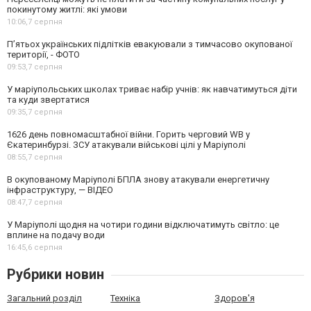
покинутому житлі: які умови
10:06,
7 серпня
П’ятьох українських підлітків евакуювали з тимчасово окупованої
території, - ФОТО
09:53,
7 серпня
У маріупольських школах триває набір учнів: як навчатимуться діти
та куди звертатися
09:35,
7 серпня
1626 день повномасштабної війни. Горить черговий WB у
Єкатеринбурзі. ЗСУ атакували військові цілі у Маріуполі
08:55,
7 серпня
В окупованому Маріуполі БПЛА знову атакували енергетичну
інфраструктуру, — ВІДЕО
08:47,
7 серпня
У Маріуполі щодня на чотири години відключатимуть світло: це
вплине на подачу води
16:45,
6 серпня
Рубрики новин
Загальний розділ
Техніка
Здоров'я