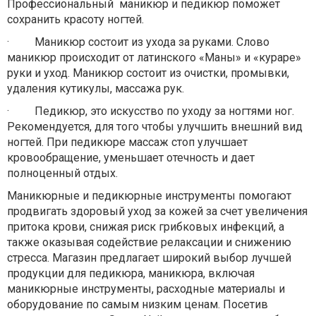
Профессиональный маникюр и педикюр поможет
сохранить красоту ногтей.
·
Маникюр состоит из ухода за руками. Слово
маникюр происходит от латинского «Маны» и «кураре»
руки и уход. Маникюр состоит из очистки, промывки,
удаления кутикулы, массажа рук.
·
Педикюр, это искусство по уходу за ногтями ног.
Рекомендуется, для того чтобы улучшить внешний вид
ногтей. При педикюре массаж стоп улучшает
кровообращение, уменьшает отечность и дает
полноценный отдых.
Маникюрные и педикюрные инструменты помогают
продвигать здоровый уход за кожей за счет увеличения
притока крови, снижая риск грибковых инфекций, а
также оказывая содействие релаксации и снижению
стресса. Магазин предлагает широкий выбор лучшей
продукции для педикюра, маникюра, включая
маникюрные инструменты, расходные материалы и
оборудование по самым низким ценам. Посетив