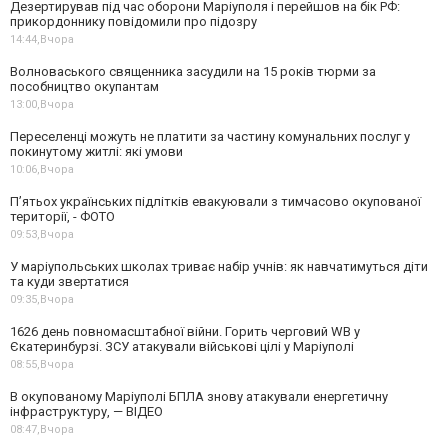
Дезертирував під час оборони Маріуполя і перейшов на бік РФ:
прикордоннику повідомили про підозру
14:44,
Вчора
Волноваського священника засудили на 15 років тюрми за
пособництво окупантам
13:00,
Вчора
Переселенці можуть не платити за частину комунальних послуг у
покинутому житлі: які умови
10:06,
Вчора
П’ятьох українських підлітків евакуювали з тимчасово окупованої
території, - ФОТО
09:53,
Вчора
У маріупольських школах триває набір учнів: як навчатимуться діти
та куди звертатися
09:35,
Вчора
1626 день повномасштабної війни. Горить черговий WB у
Єкатеринбурзі. ЗСУ атакували військові цілі у Маріуполі
08:55,
Вчора
В окупованому Маріуполі БПЛА знову атакували енергетичну
інфраструктуру, — ВІДЕО
08:47,
Вчора