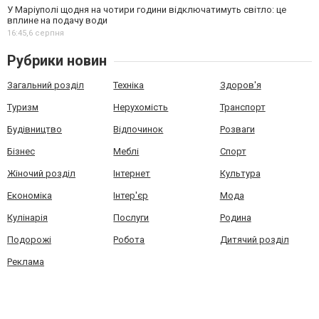
У Маріуполі щодня на чотири години відключатимуть світло: це
вплине на подачу води
16:45,
6 серпня
Рубрики новин
Загальний розділ
Техніка
Здоров'я
Туризм
Нерухомість
Транспорт
Будівництво
Відпочинок
Розваги
Бізнес
Меблі
Спорт
Жіночий розділ
Інтернет
Культура
Економіка
Інтер'єр
Мода
Кулінарія
Послуги
Родина
Подорожі
Робота
Дитячий розділ
Реклама