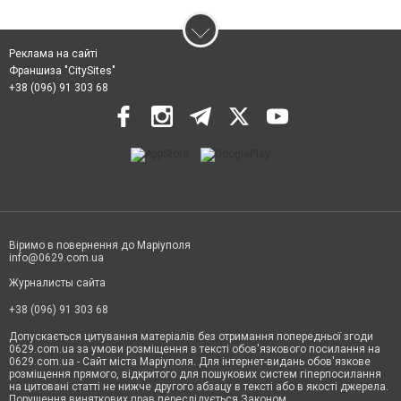
Реклама на сайті
Франшиза "CitySites"
+38 (096) 91 303 68
Віримо в повернення до Маріуполя
info@0629.com.ua
Журналисты сайта
+38 (096) 91 303 68
Допускається цитування матеріалів без отримання попередньої згоди
0629.com.ua за умови розміщення в тексті обов'язкового посилання на
0629.com.ua - Сайт міста Маріуполя. Для інтернет-видань обов'язкове
розміщення прямого, відкритого для пошукових систем гіперпосилання
на цитовані статті не нижче другого абзацу в тексті або в якості джерела.
Порушення виняткових прав переслідується Законом.