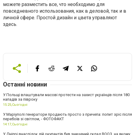
можете разместить все, что необходимо для
повседневного использования, как в деловой, так и в
личной сфере. Простой дизайн и цвета управляют
здесь.
Останні новини
У Польщі влаштували масові протести на захист українців після 180
нападів за півроку
15:25,
Сьогодні
У Маріуполі генератори продають просто з причепа: попит зріс після
перебоїв зі світлом, - ФОТОФАКТ
14:17,
Сьогодні
У Дніпрі внаслідок дій окупантів був знищений склад ВООЗ, на якому