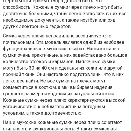
Первым критерием отбора должна быть его
способность. Кожаные сумки через плечо могут быть
достаточно большими, чтобы легко вставлять в них все
необходимые документы, а также ноутбук или ряд
других электронных гаджетов.
Сумка через плечо неправильно ассоциируется с
почтальонами. Эта модель является одной из наиболее
функциональных в мужских шкафах. Наши кожаные
сумки очень практичные, в них задействовано большое
количество отсеков и карманов. Наплечные сумки
могут быть 30 на 40 см и сделаны из кожи или другой
прочной ткани. Они настолько подготовлены, что в них
легко все найти. Не все сумки на плечах могут
совместиться в костюм, а мы выбираем изделия
среднего размера и изделия из натуральной кожи.
Кожаные сумки через плечо характеризуются высокой
устойчивостью к неблагоприятным погодным
условиям, а также долговечностью.
Наши мужские кожаные сумки через плечо сочетают
стильность и функциональность. В таких сумках вы