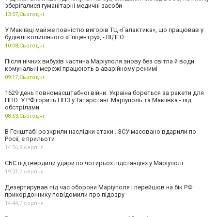
зберігалися гуманітарні медичні засоби
13:57,
Сьогодні
У Макіївці майже повністю вигорів ТЦ «Галактика», що працював у
будівлі колишнього «Епіцентру», - ВІДЕО
10:08,
Сьогодні
Після нічних вибухів частина Маріуполя знову без світла й води:
комунальні мережі працюють в аварійному режимі
09:17,
Сьогодні
1629 день повномасштабної війни. Україна бореться за ракети для
ППО. У РФ горить НПЗ у Татарстані. Маріуполь та Макіївка - під
обстрілами
08:53,
Сьогодні
В Генштабі розкрили наслідки атаки . ЗСУ масовано вдарили по
Росії, є прильоти
14:56,
8 серпня
СБС підтвердили удари по чотирьох підстанціях у Маріуполі
19:31,
7 серпня
Дезертирував під час оборони Маріуполя і перейшов на бік РФ:
прикордоннику повідомили про підозру
14:44,
7 серпня