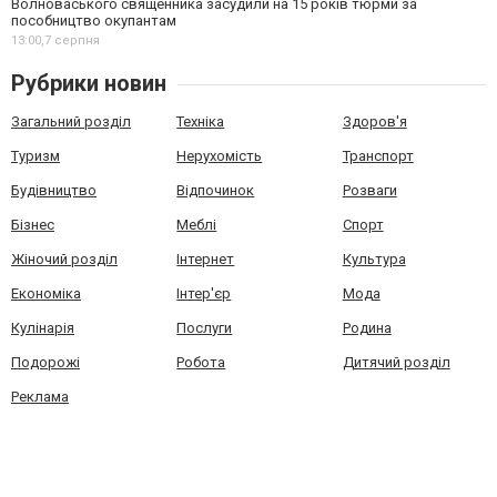
Волноваського священника засудили на 15 років тюрми за
пособництво окупантам
13:00,
7 серпня
Рубрики новин
Загальний розділ
Техніка
Здоров'я
Туризм
Нерухомість
Транспорт
Будівництво
Відпочинок
Розваги
Бізнес
Меблі
Спорт
Жіночий розділ
Інтернет
Культура
Економіка
Інтер'єр
Мода
Кулінарія
Послуги
Родина
Подорожі
Робота
Дитячий розділ
Реклама