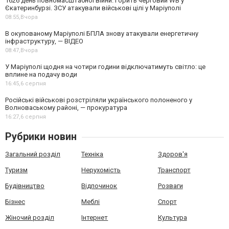
1626 день повномасштабної війни. Горить черговий WB у
Єкатеринбурзі. ЗСУ атакували військові цілі у Маріуполі
08:55,
Вчора
В окупованому Маріуполі БПЛА знову атакували енергетичну
інфраструктуру, — ВІДЕО
08:47,
Вчора
У Маріуполі щодня на чотири години відключатимуть світло: це
вплине на подачу води
16:45,
6 серпня
Російські військові розстріляли українського полоненого у
Волноваському районі, — прокуратура
16:27,
6 серпня
Рубрики новин
Загальний розділ
Техніка
Здоров'я
Туризм
Нерухомість
Транспорт
Будівництво
Відпочинок
Розваги
Бізнес
Меблі
Спорт
Жіночий розділ
Інтернет
Культура