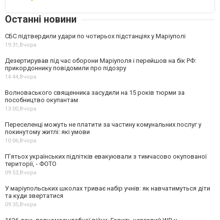
Останні новини
СБС підтвердили удари по чотирьох підстанціях у Маріуполі
19:31,
Вчора
Дезертирував під час оборони Маріуполя і перейшов на бік РФ:
прикордоннику повідомили про підозру
14:44,
Вчора
Волноваського священника засудили на 15 років тюрми за
пособництво окупантам
13:00,
Вчора
Переселенці можуть не платити за частину комунальних послуг у
покинутому житлі: які умови
10:06,
Вчора
П’ятьох українських підлітків евакуювали з тимчасово окупованої
території, - ФОТО
09:53,
Вчора
У маріупольських школах триває набір учнів: як навчатимуться діти
та куди звертатися
09:35,
Вчора