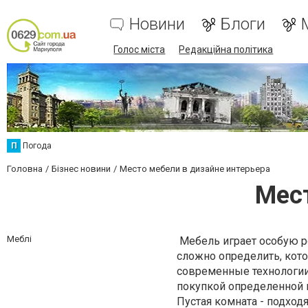
Новини
Блоги
Голос міста
Редакційна політика
П
Погода
Головна
Бізнес новини
Место мебели в дизайне интерьера
Мест
Меблі
Мебель играет особую ро
сложно определить, кото
современные технологии
покупкой определенной 
Пустая комната - подход