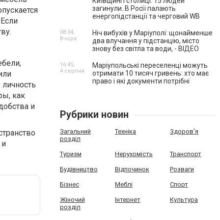
Київщині і столиці. 15 людей
загинули. В Росії палають
опускается
енергопідстанції та черговий WB
 Если
ву.
08:34,
Ніч вибухів у Маріуполі: щонайменше
Вчора
два влучання у підстанцію, місто
знову без світла та води, - ВІДЕО
ебели,
16:45,
Маріупольські переселенці можуть
4 серпня
или
отримати 10 тисяч гривень: хто має
право і які документи потрібні
 личность
ры, как
добства и
Рубрики новин
Загальний
Техніка
Здоров'я
странство
розділ
 и
Туризм
Нерухомість
Транспорт
Будівництво
Відпочинок
Розваги
Бізнес
Меблі
Спорт
Жіночий
Інтернет
Культура
розділ