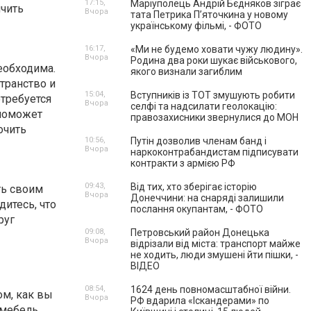
17:15,
Маріуполець Андрій Бєдняков зіграє
нчить
Вчора
тата Петрика П’яточкина у новому
українському фільмі, - ФОТО
16:17,
«Ми не будемо ховати чужу людину».
Вчора
Родина два роки шукає військового,
еобходима.
якого визнали загиблим
транство и
15:04,
Вступників із ТОТ змушують робити
отребуется
Вчора
селфі та надсилати геолокацію:
 поможет
правозахисники звернулися до МОН
очить
10:56,
Путін дозволив членам банд і
Вчора
наркоконтрабандистам підписувати
контракти з армією РФ
09:43,
Від тих, хто зберігає історію
ть своим
Вчора
Донеччини: на снаряді залишили
итесь, что
послання окупантам, - ФОТО
руг
09:08,
Петровський район Донецька
Вчора
відрізали від міста: транспорт майже
не ходить, люди змушені йти пішки, -
ВІДЕО
08:54,
1624 день повномасштабної війни.
ом, как вы
Вчора
РФ вдарила «Іскандерами» по
 мебель