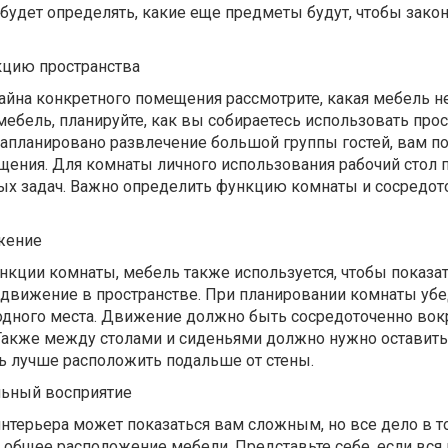
 будет определять, какие еще предметы будут, чтобы зако
кцию пространства
айна конкретного помещения рассмотрите, какая мебель н
мебель, планируйте, как вы собираетесь использовать прос
запланировано развлечение большой группы гостей, вам п
ещения. Для комнаты личного использования рабочий стол
х задач. Важно определить функцию комнаты и сосредот
жение
кции комнаты, мебель также используется, чтобы показа
движение в пространстве. При планировании комнаты убед
бодного места. Движение должно быть сосредоточенно вок
. Также между столами и сиденьями должно нужно оставить
ь лучше расположить подальше от стены.
льный восприятие
нтерьера может показаться вам сложным, но все дело в т
на общее расположение мебели. Представьте себе, если вся