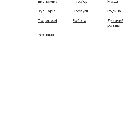
Економіка
Інтер'єр
Мода
Кулінарія
Послуги
Родина
Подорожі
Робота
Дитячий
розділ
Реклама