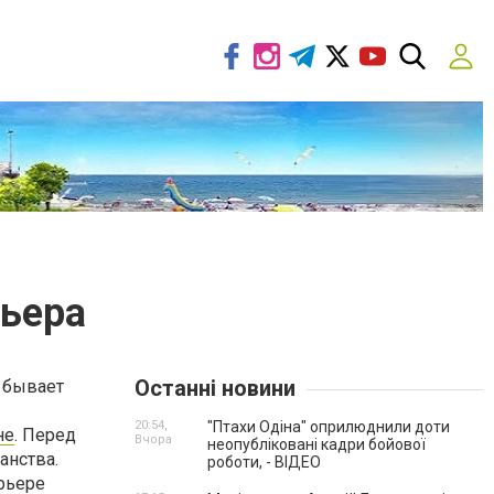
рьера
Останні новини
 бывает
20:54,
"Птахи Одіна" оприлюднили доти
не
. Перед
Вчора
неопубліковані кадри бойової
анства.
роботи, - ВІДЕО
ерьере