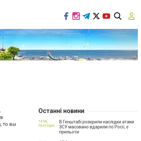
Останні новини
,
 в
14:56,
В Генштабі розкрили наслідки атаки .
, то вы
Сьогодні
ЗСУ масовано вдарили по Росії, є
прильоти