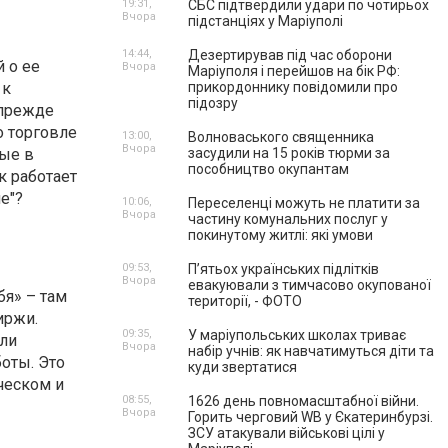
19:31,
СБС підтвердили удари по чотирьох
Вчора
підстанціях у Маріуполі
14:44,
Дезертирував під час оборони
 о ее
Вчора
Маріуполя і перейшов на бік РФ:
 к
прикордоннику повідомили про
підозру
 прежде
о торговле
13:00,
Волноваського священника
Вчора
ные в
засудили на 15 років тюрми за
пособництво окупантам
к работает
е"?
10:06,
Переселенці можуть не платити за
Вчора
частину комунальних послуг у
покинутому житлі: які умови
09:53,
П’ятьох українських підлітків
Вчора
евакуювали з тимчасово окупованої
бя» – там
території, - ФОТО
иржи.
09:35,
У маріупольських школах триває
али
Вчора
набір учнів: як навчатимуться діти та
оты. Это
куди звертатися
ческом и
08:55,
1626 день повномасштабної війни.
Вчора
Горить черговий WB у Єкатеринбурзі.
ЗСУ атакували військові цілі у