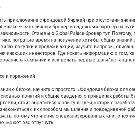
я
ть приключение с фондовой биржей при отсутствии знаний
l Palace – ваш личный брокер и надежный партнер на пути
езависимости.
Отзывы
о Global Palace брокер тут. Поэтому,
тике, потратьте время на получение хотя бы общих знаний 
авилах покупки и продажи акций, изучите вопросы, описан
 начинающих инвесторов. Где искать информацию о том, ка
ирование в компании и как делать первые шаги "на танцпол
еха и поражений
наний о бирже, начните с простого. «Фондовая биржа для се
основных понятий и общие сведения о принципах работы б
рговли, стоит обратиться к опыту людей, которые заработ
ознакомиться с их способом мышления и повседневной раб
ачать, потому что чтение специализированных книг о техни
, может вас отпугнуть.