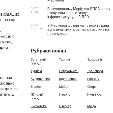
Маріуполі
08:47,
В окупованому Маріуполі БПЛА знову
Вчора
атакували енергетичну
, входящих
інфраструктуру, — ВІДЕО
е на ход
,
16:45,
У Маріуполі щодня на чотири години
6 серпня
відключатимуть світло: це вплине на
,
подачу води
месте с
емени,
арии,
Рубрики новин
Загальний
Техніка
Здоров'я
розділ
Туризм
Нерухомість
Транспорт
альная
Будівництво
Відпочинок
Розваги
сколько
Бізнес
Меблі
Спорт
ледить за
ьтаты с
Жіночий
Інтернет
Культура
розділ
Економіка
Інтер'єр
Мода