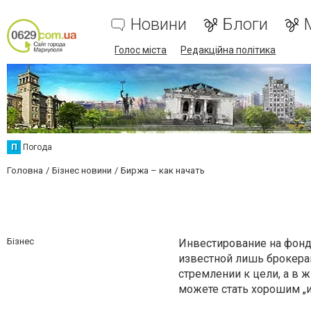
Новини
Блоги
Голос міста
Редакційна політика
П
Погода
Головна
Бізнес новини
Биржа – как начать
Бізнес
Инвестирование на фонд
известной лишь брокерам
стремлении к цели, а в 
можете стать хорошим „и