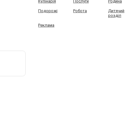
Кулінарія
Послуги
Родина
Подорожі
Робота
Дитячий
розділ
Реклама