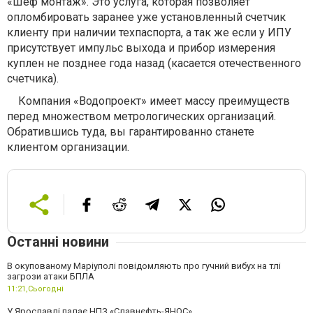
«Шеф монтаж». Это услуга, которая позволяет
опломбировать заранее уже установленный счетчик
клиенту при наличии техпаспорта, а так же если у ИПУ
присутствует импульс выхода и прибор измерения
куплен не позднее года назад (касается отечественного
счетчика).
Компания «Водопроект» имеет массу преимуществ
перед множеством метрологических организаций.
Обратившись туда, вы гарантированно станете
клиентом организации.
Останні новини
В окупованому Маріуполі повідомляють про гучний вибух на тлі
загрози атаки БПЛА
11:21,
Сьогодні
У Ярославлі палає НПЗ «Славнєфть-ЯНОС»