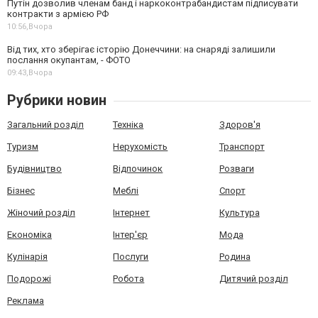
Путін дозволив членам банд і наркоконтрабандистам підписувати
контракти з армією РФ
10:56,
Вчора
Від тих, хто зберігає історію Донеччини: на снаряді залишили
послання окупантам, - ФОТО
09:43,
Вчора
Рубрики новин
Загальний розділ
Техніка
Здоров'я
Туризм
Нерухомість
Транспорт
Будівництво
Відпочинок
Розваги
Бізнес
Меблі
Спорт
Жіночий розділ
Інтернет
Культура
Економіка
Інтер'єр
Мода
Кулінарія
Послуги
Родина
Подорожі
Робота
Дитячий розділ
Реклама