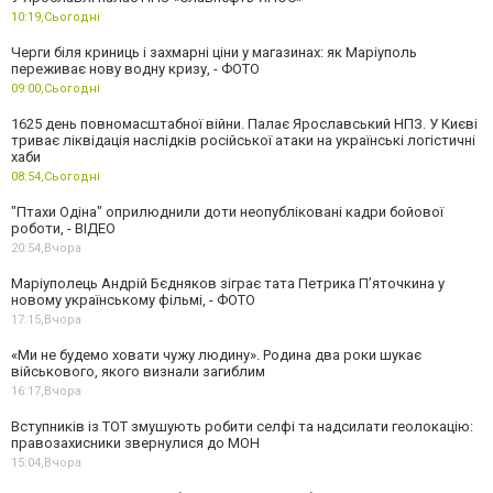
10:19,
Сьогодні
Черги біля криниць і захмарні ціни у магазинах: як Маріуполь
переживає нову водну кризу, - ФОТО
09:00,
Сьогодні
1625 день повномасштабної війни. Палає Ярославський НПЗ. У Києві
триває ліквідація наслідків російської атаки на українські логістичні
хаби
08:54,
Сьогодні
"Птахи Одіна" оприлюднили доти неопубліковані кадри бойової
роботи, - ВІДЕО
20:54,
Вчора
Маріуполець Андрій Бєдняков зіграє тата Петрика П’яточкина у
новому українському фільмі, - ФОТО
17:15,
Вчора
«Ми не будемо ховати чужу людину». Родина два роки шукає
військового, якого визнали загиблим
16:17,
Вчора
Вступників із ТОТ змушують робити селфі та надсилати геолокацію:
правозахисники звернулися до МОН
15:04,
Вчора