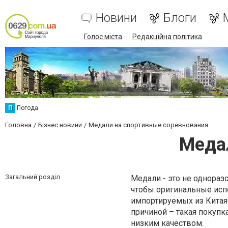
Новини
Блоги
Голос міста
Редакційна політика
П
Погода
Головна
Бізнес новини
Медали на спортивные соревнования
Меда
Загальний розділ
Медали - это не одноразо
чтобы оригинальные исп
импортируемых из Китая 
причиной – такая покупк
низким качеством.