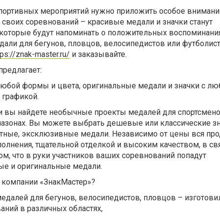
портивных мероприятий нужно приложить особое внимани
 своих соревнований – красивые медали и значки станут
которые будут напоминать о положительных воспоминания
али для бегунов, пловцов, велосипедистов или футболист
tps://znak-master.ru/
и заказывайте.
предлагает:
юбой формы и цвета, оригинальные медали и значки с л
 графикой.
 вы найдете необычные проекты медалей для спортсмено
азонах. Вы можете выбрать дешевые или классические зн
антные, эксклюзивные медали. Независимо от цены вся пр
полнения, тщательной отделкой и высоким качеством, в свя
том, что в руки участников ваших соревнований попадут
ые и оригинальные медали.
 компании «ЗнакМастер»?
едалей для бегунов, велосипедистов, пловцов – изготови
аний в различных областях,