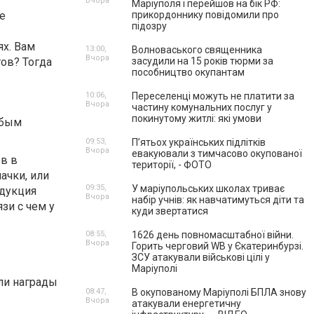
Вчора
Маріуполя і перейшов на бік РФ:
е
прикордоннику повідомили про
підозру
х. Вам
13:00,
Волноваського священника
Вчора
ов? Тогда
засудили на 15 років тюрми за
пособництво окупантам
10:06,
Переселенці можуть не платити за
Вчора
частину комунальних послуг у
покинутому житлі: які умови
юбым
09:53,
П’ятьох українських підлітків
Вчора
евакуювали з тимчасово окупованої
в в
території, - ФОТО
ачки, или
09:35,
У маріупольських школах триває
одукция
Вчора
набір учнів: як навчатимуться діти та
зи с чем у
куди звертатися
08:55,
1626 день повномасштабної війни.
Вчора
Горить черговий WB у Єкатеринбурзі.
ЗСУ атакували військові цілі у
Маріуполі
ли награды
08:47,
В окупованому Маріуполі БПЛА знову
Вчора
атакували енергетичну