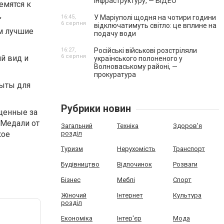
інфраструктуру, — ВІДЕО
емятся к
,
16:45,
У Маріуполі щодня на чотири години
6 серпня
відключатимуть світло: це вплине на
м лучшие
подачу води
16:27,
Російські військові розстріляли
6 серпня
й вид и
українського полоненого у
Волноваському районі, —
прокуратура
рыты для
Рубрики новин
щенные за
 Медали от
Загальний
Техніка
Здоров'я
кое
розділ
Туризм
Нерухомість
Транспорт
Будівництво
Відпочинок
Розваги
Бізнес
Меблі
Спорт
Жіночий
Інтернет
Культура
розділ
Економіка
Інтер'єр
Мода