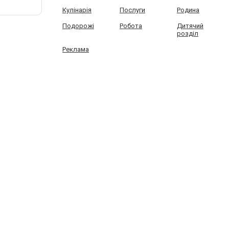
Кулінарія
Послуги
Родина
Подорожі
Робота
Дитячий
розділ
Реклама