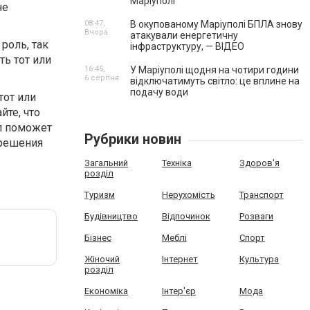
Маріуполі
не
08:47,
В окупованому Маріуполі БПЛА знову
Вчора
атакували енергетичну
роль, так
інфраструктуру, — ВІДЕО
ь тот или
16:45,
У Маріуполі щодня на чотири години
6 серпня
відключатимуть світло: це вплине на
подачу води
тот или
йте, что
ал поможет
Рубрики новин
 решения
Загальний
Техніка
Здоров'я
розділ
Туризм
Нерухомість
Транспорт
Будівництво
Відпочинок
Розваги
Бізнес
Меблі
Спорт
Жіночий
Інтернет
Культура
розділ
Економіка
Інтер'єр
Мода