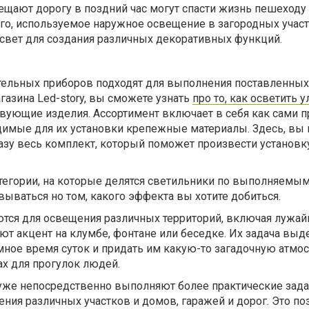
ещают дорогу в поздний час могут спасти жизнь пешеходу
го, используемое наружное освещение в загородных учас
 свет для создания различных декоративных функций.
ельных приборов подходят для выполнения поставленных 
азина Led-story, вы сможете узнать
про то, как осветить 
твующие изделия. Ассортимент включает в себя как сами 
димые для их установки крепежные материалы. Здесь, вы 
азу весь комплект, который поможет произвести установк
егории, на которые делятся светильники по выполняемым
ываться но том, какого эффекта вы хотите добиться.
ся для освещения различных территорий, включая лужайк
т акцент на клумбе, фонтане или беседке. Их задача выд
ное время суток и придать им какую-то загадочную атмос
ах для прогулок людей.
уже непосредственно выполняют более практические зада
ния различных участков и домов, гаражей и дорог. Это по