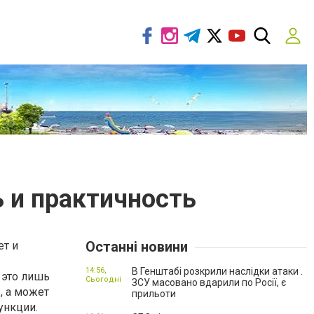
 и практичность
Останні новини
ет и
14:56,
В Генштабі розкрили наслідки атаки .
 это лишь
Сьогодні
ЗСУ масовано вдарили по Росії, є
, а может
прильоти
ункции.