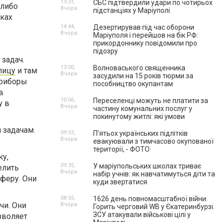
19:31,
СБС підтвердили удари по чотирьох
 либо
Вчора
підстанціях у Маріуполі
тках
14:44,
Дезертирував під час оборони
Вчора
Маріуполя і перейшов на бік РФ:
прикордоннику повідомили про
підозру
задач.
13:00,
Волноваського священника
улицу
и там
Вчора
засудили на 15 років тюрми за
приборы
пособництво окупантам
в
10:06,
Переселенці можуть не платити за
у в
Вчора
частину комунальних послуг у
покинутому житлі: які умови
 задачам.
09:53,
П’ятьох українських підлітків
Вчора
евакуювали з тимчасово окупованої
території, - ФОТО
у,
09:35,
У маріупольських школах триває
елить
Вчора
набір учнів: як навчатимуться діти та
феру. Они
куди звертатися
08:55,
1626 день повномасштабної війни.
чи. Они
Вчора
Горить черговий WB у Єкатеринбурзі.
ЗСУ атакували військові цілі у
зволяет