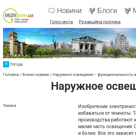
Новини
Блоги
Голос міста
Редакційна політика
П
Погода
Головна
Бізнес новини
Наружное освещение – функциональность и
Наружное освещ
Техніка
Изобретение электричес
избавиться от темноты. 
производства работают к
малая часть освещения.
и более. Все это зависи