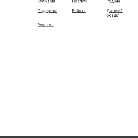
Кулінарія
Послуги
Родина
Подорожі
Робота
Дитячий
розділ
Реклама