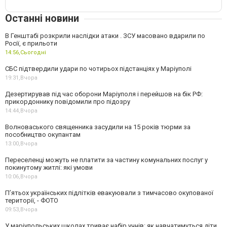
Останні новини
В Генштабі розкрили наслідки атаки . ЗСУ масовано вдарили по
Росії, є прильоти
14:56,
Сьогодні
СБС підтвердили удари по чотирьох підстанціях у Маріуполі
19:31,
Вчора
Дезертирував під час оборони Маріуполя і перейшов на бік РФ:
прикордоннику повідомили про підозру
14:44,
Вчора
Волноваського священника засудили на 15 років тюрми за
пособництво окупантам
13:00,
Вчора
Переселенці можуть не платити за частину комунальних послуг у
покинутому житлі: які умови
10:06,
Вчора
П’ятьох українських підлітків евакуювали з тимчасово окупованої
території, - ФОТО
09:53,
Вчора
У маріупольських школах триває набір учнів: як навчатимуться діти