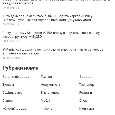
та куди звертатися
09:35,
Вчора
1626 день повномасштабної війни. Горить черговий WB у
Єкатеринбурзі. ЗСУ атакували військові цілі у Маріуполі
08:55,
Вчора
В окупованому Маріуполі БПЛА знову атакували енергетичну
інфраструктуру, — ВІДЕО
08:47,
Вчора
У Маріуполі щодня на чотири години відключатимуть світло: це
вплине на подачу води
16:45,
6 серпня
Рубрики новин
Загальний розділ
Техніка
Здоров'я
Туризм
Нерухомість
Транспорт
Будівництво
Відпочинок
Розваги
Бізнес
Меблі
Спорт
Жіночий розділ
Інтернет
Культура