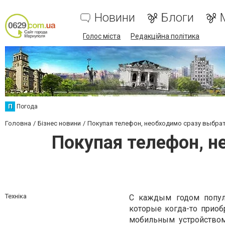
Новини
Блоги
Голос міста
Редакційна політика
П
Погода
Головна
Бізнес новини
Покупая телефон, необходимо сразу выбра
Покупая телефон, 
Техніка
С каждым годом популя
которые когда-то приобр
мобильным устройством