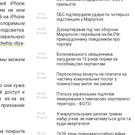
ей iPhone
прильоти
им на нем
19:31,
СБС підтвердили удари по чотирьох
 на iPhone
Вчора
підстанціях у Маріуполі
еоспоримым
подсветка.
14:44,
Дезертирував під час оборони
Вчора
Маріуполя і перейшов на бік РФ:
правильную
прикордоннику повідомили про
chehly-dlya-
підозру
13:00,
Волноваського священника
Вчора
в мы можем
засудили на 15 років тюрми за
пособництво окупантам
10:06,
Переселенці можуть не платити за
Вчора
частину комунальних послуг у
покинутому житлі: які умови
о они хуже
й доступ к
09:53,
П’ятьох українських підлітків
Вчора
 из-за их
евакуювали з тимчасово окупованої
території, - ФОТО
 признание
09:35,
У маріупольських школах триває
Вчора
набір учнів: як навчатимуться діти та
куди звертатися
на покрыта
08:55,
1626 день повномасштабної війни.