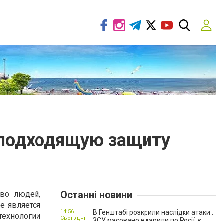
 подходящую защиту
Останні новини
тво людей,
е является
14:56,
В Генштабі розкрили наслідки атаки .
технологии
Сьогодні
ЗСУ масовано вдарили по Росії, є