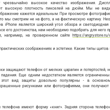
ет чрезвычайно высокое качество изображения. Диспл
еет высокую плотность пикселей на дюйм. Мы не вид
ображение кажется идеальным. При просмотре фотографий
что мы смотрим не на фото, а на фактическую картину. Н
 iPhone является широкий угол обзора и светодиодная 
се его достоинства, нам необходимо подобрать для него 
л, например, на проверенном сайте
https://angrystore.ru/
 практических соображениях и эстетике. Какие типы щито
ки защищают телефон от мелких царапин и потертостей, н
 падения. Еще одним недостатком является ограниченны
 этот вид защиты довольно популярны - в основном
 Украшенные рисунками или фотографиями, они получают
я телефона имеют форму «книг». Задняя сторона телефо