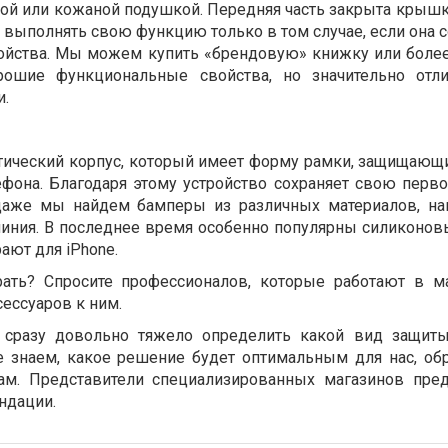
ной или кожаной подушкой. Передняя часть закрыта крышк
 выполнять свою функцию только в том случае, если она 
ройства. Мы можем купить «брендовую» книжку или бол
рошие функциональные свойства, но значительно отли
и.
стический корпус, который имеет форму рамки, защищаю
фона. Благодаря этому устройство сохраняет свою перв
даже мы найдем бамперы из различных материалов, на
иния. В последнее время особенно популярны силиконов
ают для iPhone.
рать? Спросите профессионалов, которые работают в м
ессуаров к ним.
, сразу довольно тяжело определить какой вид защит
 знаем, какое решение будет оптимальным для нас, обр
м. Представители специализированных магазинов пре
ндации.