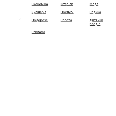
Економіка
Інтер'єр
Мода
Кулінарія
Послуги
Родина
Подорожі
Робота
Дитячий
розділ
Реклама