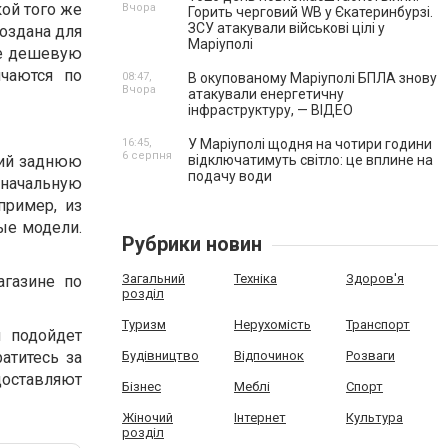
ой того же
Вчора
Горить черговий WB у Єкатеринбурзі.
ЗСУ атакували військові цілі у
создана для
Маріуполі
ее дешевую
чаются по
08:47,
В окупованому Маріуполі БПЛА знову
Вчора
атакували енергетичну
інфраструктуру, — ВІДЕО
16:45,
У Маріуполі щодня на чотири години
6 серпня
щий заднюю
відключатимуть світло: це вплине на
подачу води
оначальную
пример, из
ые модели.
Рубрики новин
Загальний
Техніка
Здоров'я
агазине по
розділ
Туризм
Нерухомість
Транспорт
ы подойдет
атитесь за
Будівництво
Відпочинок
Розваги
доставляют
Бізнес
Меблі
Спорт
Жіночий
Інтернет
Культура
розділ