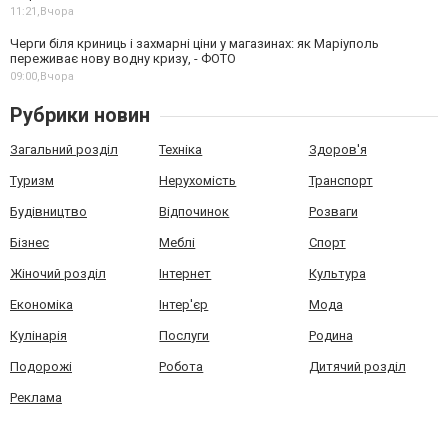
11:21,
Вчора
Черги біля криниць і захмарні ціни у магазинах: як Маріуполь
переживає нову водну кризу, - ФОТО
09:00,
Вчора
Рубрики новин
Загальний розділ
Техніка
Здоров'я
Туризм
Нерухомість
Транспорт
Будівництво
Відпочинок
Розваги
Бізнес
Меблі
Спорт
Жіночий розділ
Інтернет
Культура
Економіка
Інтер'єр
Мода
Кулінарія
Послуги
Родина
Подорожі
Робота
Дитячий розділ
Реклама