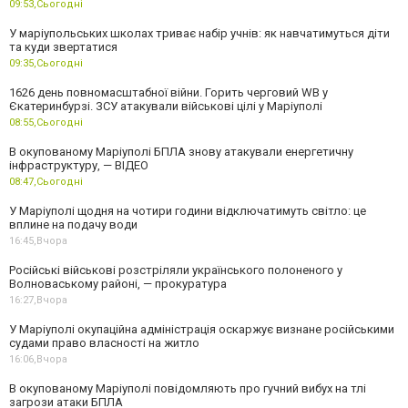
09:53,
Сьогодні
У маріупольських школах триває набір учнів: як навчатимуться діти
та куди звертатися
09:35,
Сьогодні
1626 день повномасштабної війни. Горить черговий WB у
Єкатеринбурзі. ЗСУ атакували військові цілі у Маріуполі
08:55,
Сьогодні
В окупованому Маріуполі БПЛА знову атакували енергетичну
інфраструктуру, — ВІДЕО
08:47,
Сьогодні
У Маріуполі щодня на чотири години відключатимуть світло: це
вплине на подачу води
16:45,
Вчора
Російські військові розстріляли українського полоненого у
Волноваському районі, — прокуратура
16:27,
Вчора
У Маріуполі окупаційна адміністрація оскаржує визнане російськими
судами право власності на житло
16:06,
Вчора
В окупованому Маріуполі повідомляють про гучний вибух на тлі
загрози атаки БПЛА