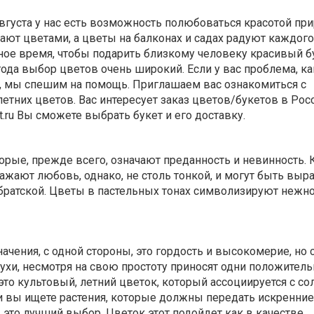
августа у нас есть возможность полюбоваться красотой пр
грают цветами, а цветы на балконах и садах радуют каждого
ьное время, чтобы подарить близкому человеку красивый б
 года выбор цветов очень широкий. Если у вас проблема, к
ы, мы спешим на помощь. Приглашаем вас ознакомиться с
етних цветов. Вас интересует заказ цветов/букетов в Росс
t.ru Вы сможете выбрать букет и его доставку.
торые, прежде всего, означают преданность и невинность.
ажают любовь, однако, не столь тонкой, и могут быть вы
ратской. Цветы в пастельных тонах символизируют нежнос
ачения, с одной стороны, это гордость и высокомерие, но с
нухи, несмотря на свою простоту приносят одни положител
это культовый, летний цветок, который ассоциируется с со
и вы ищете растения, которые должны передать искренние
 это лучший выбор. Цветок этот подойдет как в качестве