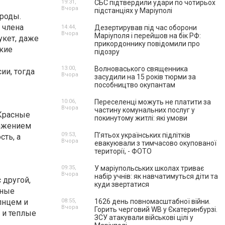
19:31,
СБС підтвердили удари по чотирьох
Вчора
підстанціях у Маріуполі
ироды.
 члена
14:44,
Дезертирував під час оборони
Вчора
Маріуполя і перейшов на бік РФ:
укет, даже
прикордоннику повідомили про
акие
підозру
13:00,
Волноваського священника
ии, тогда
Вчора
засудили на 15 років тюрми за
пособництво окупантам
10:06,
Переселенці можуть не платити за
Вчора
частину комунальних послуг у
 Красные
покинутому житлі: які умови
ражением
09:53,
П’ятьох українських підлітків
ть, а
Вчора
евакуювали з тимчасово окупованої
території, - ФОТО
09:35,
У маріупольських школах триває
Вчора
набір учнів: як навчатимуться діти та
 другой,
куди звертатися
ьные
лнцем и
08:55,
1626 день повномасштабної війни.
Вчора
Горить черговий WB у Єкатеринбурзі.
 и теплые
ЗСУ атакували військові цілі у