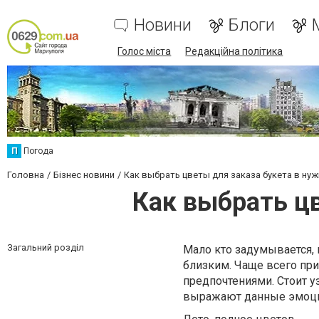
Новини
Блоги
Голос міста
Редакційна політика
П
Погода
Головна
Бізнес новини
Как выбрать цветы для заказа букета в ну
Как выбрать цв
Загальний розділ
Мало кто задумывается, 
близким. Чаще всего пр
предпочтениями. Стоит у
выражают данные эмоции