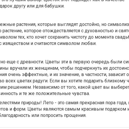
одарок другу или для бабушки.
нежные растения, которые выглядят достойно, но символи
то растение, которое отождествляется с духовностью и свят
мволом тех, кто хочет сохранить чистоту до момента свадь
 с изяществом и считаются символом любви.
тно еще с древности. Цветы эти в первую очередь были с
ины вручали их женщинам, чтобы подчеркнуть их достоинс
ия очень эффектные, и их значение, в частности, зависит о
 во всех цветах радуги. Если вы хотите подарить близкому 
им решением. Независимо от того, какой цвет вы выберет
инность и те же положительные чувства.
лестями природы! Лето - это самая прекрасная пора года, 
етов и форм. Цветы являются самым красивым подарком 
благодарность или попросить прощения.