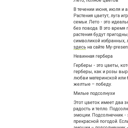
Лето, полное цветов
В течении июня, июля и 
Растения цветут, луга и
семьи. Лето - это идеал
без повода. В это время
растения будут пригодн
символикой избранных, л
здесь
на сайте My-presen
Невинная гербера
Герберы - это цветы, ко
герберы, как и розы выр
любви материнской или б
желтые – победу.
Милые подсолнухи
Этот цветок имеет два зн
радость и тепло. Подсол
эмоции. Подсолнечник - 
прекрасной погодой. Есл
эмоции – подсолнечник -