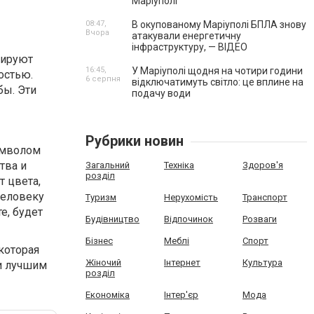
Маріуполі
08:47,
В окупованому Маріуполі БПЛА знову
Вчора
атакували енергетичну
інфраструктуру, — ВІДЕО
зируют
16:45,
У Маріуполі щодня на чотири години
остью.
6 серпня
відключатимуть світло: це вплине на
бы. Эти
подачу води
Рубрики новин
имволом
тва и
Загальний
Техніка
Здоров'я
розділ
т цвета,
человеку
Туризм
Нерухомість
Транспорт
е, будет
Будівництво
Відпочинок
Розваги
Бізнес
Меблі
Спорт
которая
Жіночий
Інтернет
Культура
и лучшим
розділ
Економіка
Інтер'єр
Мода