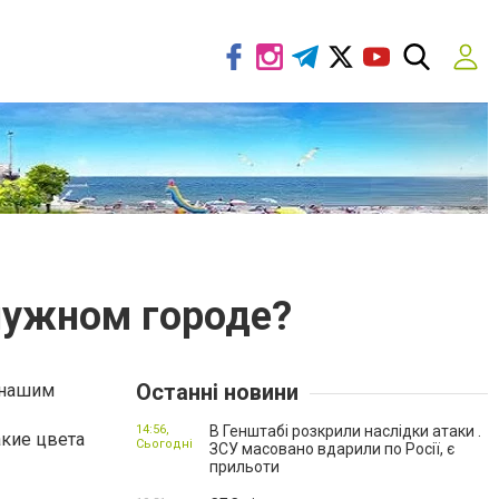
 нужном городе?
Останні новини
 нашим
14:56,
В Генштабі розкрили наслідки атаки .
акие цвета
Сьогодні
ЗСУ масовано вдарили по Росії, є
прильоти