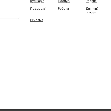
Кулінарія
Послуги
Родина
Подорожі
Робота
Дитячий
розділ
Реклама