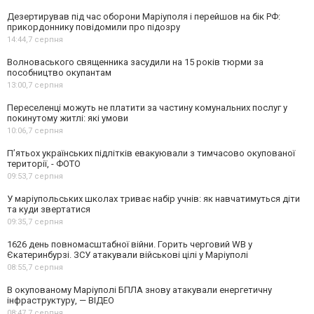
Дезертирував під час оборони Маріуполя і перейшов на бік РФ:
прикордоннику повідомили про підозру
14:44,
7 серпня
Волноваського священника засудили на 15 років тюрми за
пособництво окупантам
13:00,
7 серпня
Переселенці можуть не платити за частину комунальних послуг у
покинутому житлі: які умови
10:06,
7 серпня
П’ятьох українських підлітків евакуювали з тимчасово окупованої
території, - ФОТО
09:53,
7 серпня
У маріупольських школах триває набір учнів: як навчатимуться діти
та куди звертатися
09:35,
7 серпня
1626 день повномасштабної війни. Горить черговий WB у
Єкатеринбурзі. ЗСУ атакували військові цілі у Маріуполі
08:55,
7 серпня
В окупованому Маріуполі БПЛА знову атакували енергетичну
інфраструктуру, — ВІДЕО
08:47,
7 серпня