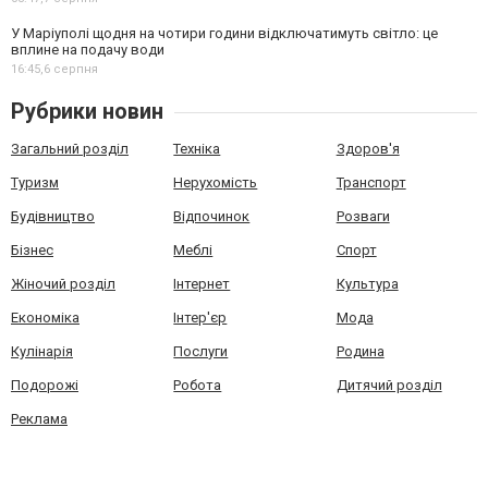
У Маріуполі щодня на чотири години відключатимуть світло: це
вплине на подачу води
16:45,
6 серпня
Рубрики новин
Загальний розділ
Техніка
Здоров'я
Туризм
Нерухомість
Транспорт
Будівництво
Відпочинок
Розваги
Бізнес
Меблі
Спорт
Жіночий розділ
Інтернет
Культура
Економіка
Інтер'єр
Мода
Кулінарія
Послуги
Родина
Подорожі
Робота
Дитячий розділ
Реклама