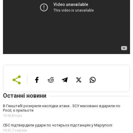
Останні новини
В Генштабі розкрили наслідки атаки . ЗСУ масовано вдарили по
Росії, є прильоти
14:56,
Вчора
СБС підтвердили удари по чотирьох підстанціях у Маріуполі
19:31,
7 серпня