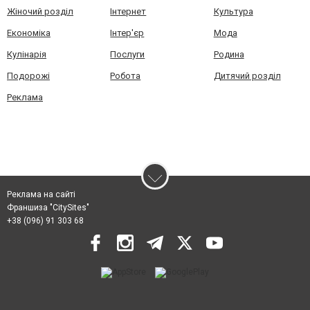
Жіночий розділ
Інтернет
Культура
Економіка
Інтер'єр
Мода
Кулінарія
Послуги
Родина
Подорожі
Робота
Дитячий розділ
Реклама
Реклама на сайті
Франшиза "CitySites"
+38 (096) 91 303 68