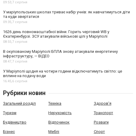
09:53,
7 серпня
У маріупольських школах триває набір учнів: як навчатимуться діти
та куди звертатися
09:35,
7 серпня
1626 день повномасштабної війни. Горить черговий WB у
Єкатеринбурзі. ЗСУ атакували військові цілі у Маріуполі
08:55,
7 серпня
В окупованому Маріуполі БПЛА знову атакували енергетичну
інфраструктуру, — ВІДЕО
08:47,
7 серпня
У Маріуполі щодня на чотири години відключатимуть світло: це
вплине на подачу води
16:45,
6 серпня
Рубрики новин
Загальний розділ
Техніка
Здоров'я
Туризм
Нерухомість
Транспорт
Будівництво
Відпочинок
Розваги
Бізнес
Меблі
Спорт