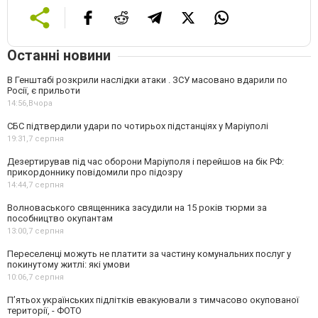
Останні новини
В Генштабі розкрили наслідки атаки . ЗСУ масовано вдарили по
Росії, є прильоти
14:56,
Вчора
СБС підтвердили удари по чотирьох підстанціях у Маріуполі
19:31,
7 серпня
Дезертирував під час оборони Маріуполя і перейшов на бік РФ:
прикордоннику повідомили про підозру
14:44,
7 серпня
Волноваського священника засудили на 15 років тюрми за
пособництво окупантам
13:00,
7 серпня
Переселенці можуть не платити за частину комунальних послуг у
покинутому житлі: які умови
10:06,
7 серпня
П’ятьох українських підлітків евакуювали з тимчасово окупованої
території, - ФОТО