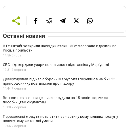
Останні новини
В Генштабі розкрили наслідки атаки . ЗСУ масовано вдарили по
Росії, є прильоти
14:56,
Вчора
СБС підтвердили удари по чотирьох підстанціях у Маріуполі
19:31,
7 серпня
Дезертирував під час оборони Маріуполя і перейшов на бік РФ:
прикордоннику повідомили про підозру
14:44,
7 серпня
Волноваського священника засудили на 15 років тюрми за
пособництво окупантам
13:00,
7 серпня
Переселенці можуть не платити за частину комунальних послуг у
покинутому житлі: які умови
10:06,
7 серпня