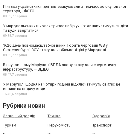
П’ятьох українських підлітків евакуювали з тимчасово окупованої
території, - ФОТО
09:53,
7 серпня
У маріупольських школах триває набір учнів: як навчатимуться діти
та куди звертатися
09:35,
7 серпня
1626 день повномасштабної війни. Горить черговий WB у
Єкатеринбурзі. ЗСУ атакували військові цілі у Маріуполі
08:55,
7 серпня
В окупованому Маріуполі БПЛА знову атакували енергетичну
інфраструктуру, — ВІДЕО
08:47,
7 серпня
У Маріуполі щодня на чотири години відключатимуть світло: це
вплине на подачу води
16:45,
6 серпня
Рубрики новин
Загальний розділ
Техніка
Здоров'я
Туризм
Нерухомість
Транспорт