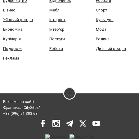
Будівництво
Відпочинок
Розваги
Бізнес
Меблі
Спорт
Жіночий розділ
Інтернет
Культура
Економіка
Інтер'єр
Мода
Кулінарія
Послуги
Родина
Подорожі
Робота
Дитячий розділ
Реклама
Реклама на сайті
Франшиза "CitySites"
+38 (096) 91 303 68