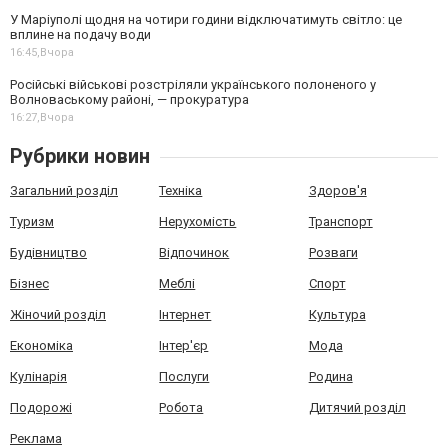
У Маріуполі щодня на чотири години відключатимуть світло: це
вплине на подачу води
16:45,
Вчора
Російські військові розстріляли українського полоненого у
Волноваському районі, — прокуратура
16:27,
Вчора
Рубрики новин
Загальний розділ
Техніка
Здоров'я
Туризм
Нерухомість
Транспорт
Будівництво
Відпочинок
Розваги
Бізнес
Меблі
Спорт
Жіночий розділ
Інтернет
Культура
Економіка
Інтер'єр
Мода
Кулінарія
Послуги
Родина
Подорожі
Робота
Дитячий розділ
Реклама