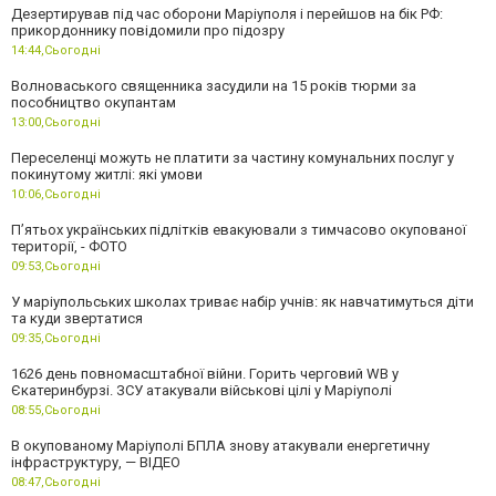
Дезертирував під час оборони Маріуполя і перейшов на бік РФ:
прикордоннику повідомили про підозру
14:44,
Сьогодні
Волноваського священника засудили на 15 років тюрми за
пособництво окупантам
13:00,
Сьогодні
Переселенці можуть не платити за частину комунальних послуг у
покинутому житлі: які умови
10:06,
Сьогодні
П’ятьох українських підлітків евакуювали з тимчасово окупованої
території, - ФОТО
09:53,
Сьогодні
У маріупольських школах триває набір учнів: як навчатимуться діти
та куди звертатися
09:35,
Сьогодні
1626 день повномасштабної війни. Горить черговий WB у
Єкатеринбурзі. ЗСУ атакували військові цілі у Маріуполі
08:55,
Сьогодні
В окупованому Маріуполі БПЛА знову атакували енергетичну
інфраструктуру, — ВІДЕО
08:47,
Сьогодні