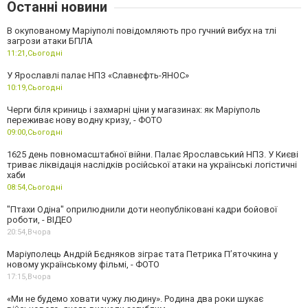
Останні новини
В окупованому Маріуполі повідомляють про гучний вибух на тлі
загрози атаки БПЛА
11:21,
Сьогодні
У Ярославлі палає НПЗ «Славнєфть-ЯНОС»
10:19,
Сьогодні
Черги біля криниць і захмарні ціни у магазинах: як Маріуполь
переживає нову водну кризу, - ФОТО
09:00,
Сьогодні
1625 день повномасштабної війни. Палає Ярославський НПЗ. У Києві
триває ліквідація наслідків російської атаки на українські логістичні
хаби
08:54,
Сьогодні
"Птахи Одіна" оприлюднили доти неопубліковані кадри бойової
роботи, - ВІДЕО
20:54,
Вчора
Маріуполець Андрій Бєдняков зіграє тата Петрика П’яточкина у
новому українському фільмі, - ФОТО
17:15,
Вчора
«Ми не будемо ховати чужу людину». Родина два роки шукає