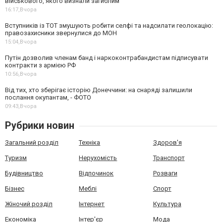
військового, якого визнали загиблим
16:17,
Вчора
Вступників із ТОТ змушують робити селфі та надсилати геолокацію:
правозахисники звернулися до МОН
15:04,
Вчора
Путін дозволив членам банд і наркоконтрабандистам підписувати
контракти з армією РФ
10:56,
Вчора
Від тих, хто зберігає історію Донеччини: на снаряді залишили
послання окупантам, - ФОТО
09:43,
Вчора
Рубрики новин
Загальний розділ
Техніка
Здоров'я
Туризм
Нерухомість
Транспорт
Будівництво
Відпочинок
Розваги
Бізнес
Меблі
Спорт
Жіночий розділ
Інтернет
Культура
Економіка
Інтер'єр
Мода