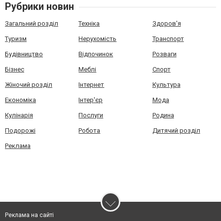
Рубрики новин
Загальний розділ
Техніка
Здоров'я
Туризм
Нерухомість
Транспорт
Будівництво
Відпочинок
Розваги
Бізнес
Меблі
Спорт
Жіночий розділ
Інтернет
Культура
Економіка
Інтер'єр
Мода
Кулінарія
Послуги
Родина
Подорожі
Робота
Дитячий розділ
Реклама
Реклама на сайті