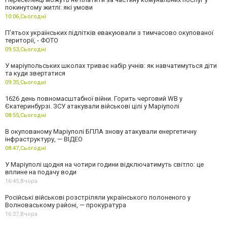
покинутому житлі: які умови
10:06,
Сьогодні
П’ятьох українських підлітків евакуювали з тимчасово окупованої
території, - ФОТО
09:53,
Сьогодні
У маріупольських школах триває набір учнів: як навчатимуться діти
та куди звертатися
09:35,
Сьогодні
1626 день повномасштабної війни. Горить черговий WB у
Єкатеринбурзі. ЗСУ атакували військові цілі у Маріуполі
08:55,
Сьогодні
В окупованому Маріуполі БПЛА знову атакували енергетичну
інфраструктуру, — ВІДЕО
08:47,
Сьогодні
У Маріуполі щодня на чотири години відключатимуть світло: це
вплине на подачу води
16:45,
Вчора
Російські військові розстріляли українського полоненого у
Волноваському районі, — прокуратура
16:27,
Вчора