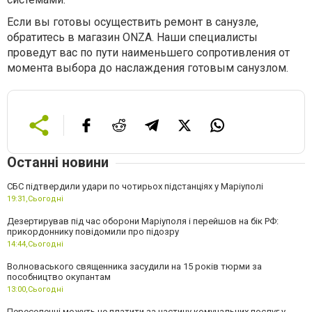
Если вы готовы осуществить ремонт в санузле,
обратитесь в магазин ONZA. Наши специалисты
проведут вас по пути наименьшего сопротивления от
момента выбора до наслаждения готовым санузлом.
Останні новини
СБС підтвердили удари по чотирьох підстанціях у Маріуполі
19:31,
Сьогодні
Дезертирував під час оборони Маріуполя і перейшов на бік РФ:
прикордоннику повідомили про підозру
14:44,
Сьогодні
Волноваського священника засудили на 15 років тюрми за
пособництво окупантам
13:00,
Сьогодні
Переселенці можуть не платити за частину комунальних послуг у