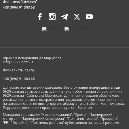
Франшиза "CitySites"
+38 (096) 91 303 68
Віримо в повернення до Маріуполя
info@0629.com.ua
Журналисты сайта
+38 (096) 91 303 68
Допускається цитування матеріалів без отримання попередньої згоди
0629.com.ua за умови розміщення в тексті обов'язкового посилання на
0629.com.ua - Сайт міста Маріуполя. Для інтернет-видань обов'язкове
розміщення прямого, відкритого для пошукових систем гіперпосилання
на цитовані статті не нижче другого абзацу в тексті або в якості джерела.
Порушення виняткових прав переслідується Законом.
Матеріали з плашками "Новини компаній", "Промо", "Партнерський
матеріал", "Партнерський спецпроєкт", "Політичні новини", "Пресреліз",
"PR", "Офіційно", "Політична реклама" публікуються на правах реклами.