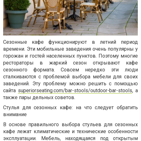
Сезонные кафе функционируют в летний период
времени. Эти мобильные заведения очень популярны у
горожан и гостей населенных пунктов. Поэтому многие
рестораторы в жаркий сезон открывают кафе
сезонного формата. Совсем нередко эти люди
сталкиваются с проблемой выбора мебели для своих
заведений. Эту проблему можно решить с помощью
сайта
superiorseating.com/bar-stools/outdoor-bar-stools
, а
также пары дельных советов.
Стулья для сезонных кафе: на что следует обратить
внимание
В основе правильного выбора стульев для сезонных
кафе лежат климатические и технические особенности
эксплуатации. Мебель, находящаяся под открытым