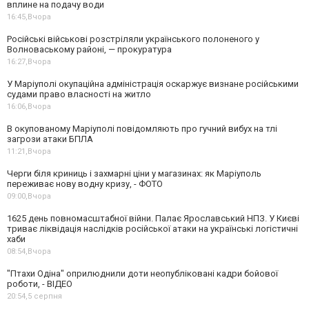
вплине на подачу води
16:45,
Вчора
Російські військові розстріляли українського полоненого у
Волноваському районі, — прокуратура
16:27,
Вчора
У Маріуполі окупаційна адміністрація оскаржує визнане російськими
судами право власності на житло
16:06,
Вчора
В окупованому Маріуполі повідомляють про гучний вибух на тлі
загрози атаки БПЛА
11:21,
Вчора
Черги біля криниць і захмарні ціни у магазинах: як Маріуполь
переживає нову водну кризу, - ФОТО
09:00,
Вчора
1625 день повномасштабної війни. Палає Ярославський НПЗ. У Києві
триває ліквідація наслідків російської атаки на українські логістичні
хаби
08:54,
Вчора
"Птахи Одіна" оприлюднили доти неопубліковані кадри бойової
роботи, - ВІДЕО
20:54,
5 серпня