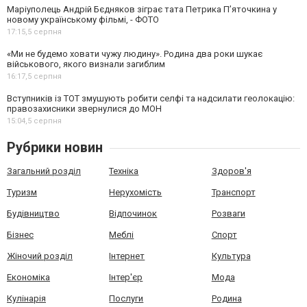
Маріуполець Андрій Бєдняков зіграє тата Петрика П’яточкина у
новому українському фільмі, - ФОТО
17:15,
5 серпня
«Ми не будемо ховати чужу людину». Родина два роки шукає
військового, якого визнали загиблим
16:17,
5 серпня
Вступників із ТОТ змушують робити селфі та надсилати геолокацію:
правозахисники звернулися до МОН
15:04,
5 серпня
Рубрики новин
Загальний розділ
Техніка
Здоров'я
Туризм
Нерухомість
Транспорт
Будівництво
Відпочинок
Розваги
Бізнес
Меблі
Спорт
Жіночий розділ
Інтернет
Культура
Економіка
Інтер'єр
Мода
Кулінарія
Послуги
Родина