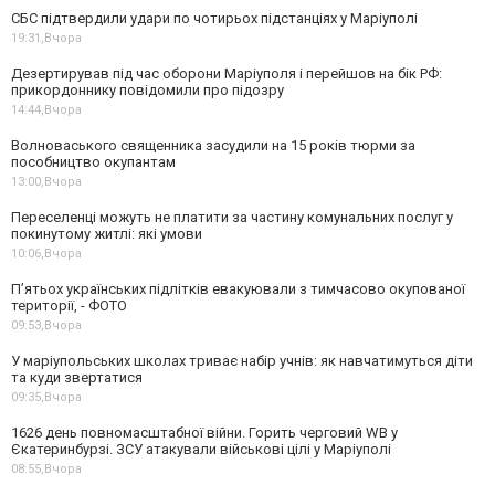
СБС підтвердили удари по чотирьох підстанціях у Маріуполі
19:31,
Вчора
Дезертирував під час оборони Маріуполя і перейшов на бік РФ:
прикордоннику повідомили про підозру
14:44,
Вчора
Волноваського священника засудили на 15 років тюрми за
пособництво окупантам
13:00,
Вчора
Переселенці можуть не платити за частину комунальних послуг у
покинутому житлі: які умови
10:06,
Вчора
П’ятьох українських підлітків евакуювали з тимчасово окупованої
території, - ФОТО
09:53,
Вчора
У маріупольських школах триває набір учнів: як навчатимуться діти
та куди звертатися
09:35,
Вчора
1626 день повномасштабної війни. Горить черговий WB у
Єкатеринбурзі. ЗСУ атакували військові цілі у Маріуполі
08:55,
Вчора