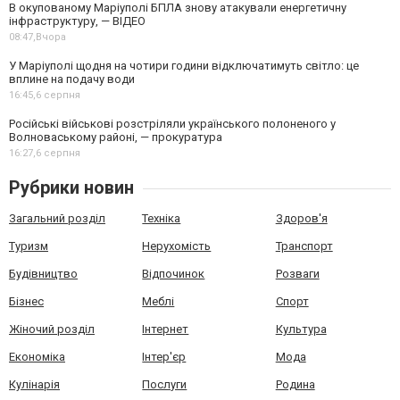
В окупованому Маріуполі БПЛА знову атакували енергетичну
інфраструктуру, — ВІДЕО
08:47,
Вчора
У Маріуполі щодня на чотири години відключатимуть світло: це
вплине на подачу води
16:45,
6 серпня
Російські військові розстріляли українського полоненого у
Волноваському районі, — прокуратура
16:27,
6 серпня
Рубрики новин
Загальний розділ
Техніка
Здоров'я
Туризм
Нерухомість
Транспорт
Будівництво
Відпочинок
Розваги
Бізнес
Меблі
Спорт
Жіночий розділ
Інтернет
Культура
Економіка
Інтер'єр
Мода
Кулінарія
Послуги
Родина