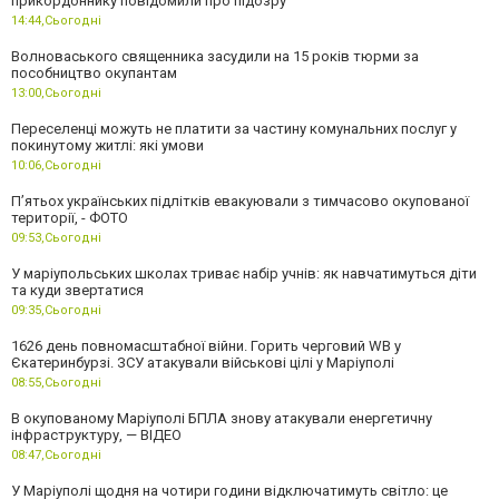
прикордоннику повідомили про підозру
14:44,
Сьогодні
Волноваського священника засудили на 15 років тюрми за
пособництво окупантам
13:00,
Сьогодні
Переселенці можуть не платити за частину комунальних послуг у
покинутому житлі: які умови
10:06,
Сьогодні
П’ятьох українських підлітків евакуювали з тимчасово окупованої
території, - ФОТО
09:53,
Сьогодні
У маріупольських школах триває набір учнів: як навчатимуться діти
та куди звертатися
09:35,
Сьогодні
1626 день повномасштабної війни. Горить черговий WB у
Єкатеринбурзі. ЗСУ атакували військові цілі у Маріуполі
08:55,
Сьогодні
В окупованому Маріуполі БПЛА знову атакували енергетичну
інфраструктуру, — ВІДЕО
08:47,
Сьогодні
У Маріуполі щодня на чотири години відключатимуть світло: це