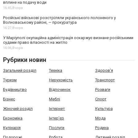
вплине на подачу води
16:45,
Вчора
Російські військові розстріляли українського полоненого у
Волноваському районі, — прокуратура
16:27,
Вчора
У Маріуполі окупаційна адміністрація оскаржує визнане російськими
судами право власності на житло
16:06,
Вчора
Рубрики новин
Загальний розділ
Техніка
Здоров'я
Туризм
Нерухомість
Транспорт
Будівництво
Відпочинок
Розваги
Бізнес
Меблі
Спорт
Жіночий розділ
Інтернет
Культура
Економіка
Інтер'єр
Мода
Кулінарія
Послуги
Родина
Подорожі
Робота
Дитячий розділ