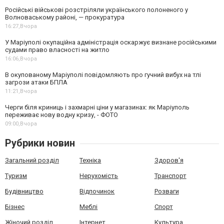
Російські військові розстріляли українського полоненого у
Волноваському районі, — прокуратура
16:27,
Вчора
У Маріуполі окупаційна адміністрація оскаржує визнане російськими
судами право власності на житло
16:06,
Вчора
В окупованому Маріуполі повідомляють про гучний вибух на тлі
загрози атаки БПЛА
11:21,
Вчора
Черги біля криниць і захмарні ціни у магазинах: як Маріуполь
переживає нову водну кризу, - ФОТО
09:00,
Вчора
Рубрики новин
Загальний розділ
Техніка
Здоров'я
Туризм
Нерухомість
Транспорт
Будівництво
Відпочинок
Розваги
Бізнес
Меблі
Спорт
Жіночий розділ
Інтернет
Культура