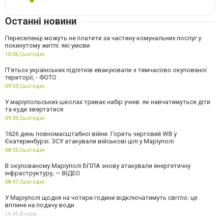
Останні новини
Переселенці можуть не платити за частину комунальних послуг у
покинутому житлі: які умови
10:06,
Сьогодні
П’ятьох українських підлітків евакуювали з тимчасово окупованої
території, - ФОТО
09:53,
Сьогодні
У маріупольських школах триває набір учнів: як навчатимуться діти
та куди звертатися
09:35,
Сьогодні
1626 день повномасштабної війни. Горить черговий WB у
Єкатеринбурзі. ЗСУ атакували військові цілі у Маріуполі
08:55,
Сьогодні
В окупованому Маріуполі БПЛА знову атакували енергетичну
інфраструктуру, — ВІДЕО
08:47,
Сьогодні
У Маріуполі щодня на чотири години відключатимуть світло: це
вплине на подачу води
16:45,
Вчора