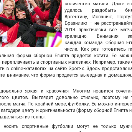
количество матчей. Даже е
удалось раздобыть б
Аргентину, Испанию, Порту
Бразилию – не расстраивайт
2018 практически все матч
зрелищно. Внимания зас
каждая команда. Сборная Ег
числе. Как раз готовитесь п
ольная форма сборной Египта
придется кстати. Ее можн
е переплачивать в спортивных магазинах. Например, такие
 в online-каталогах на сайте Sport-x. Здесь представле
ите внимание, что форма продается выездная и домашняя.
довольно яркая и красочная. Многим нравится сочета
елого цветов. Выглядит довольно стильно, поэтому не 
осле матча. По крайней мере, футболку. Ее можно интере
лагодаря цвету и оригинальности (форму сборной Египта н
выделяться из толпы.
то носить спортивные футболки могут не только мужч