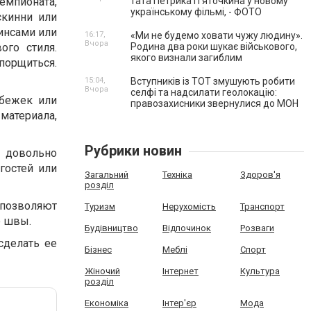
емпионата,
тата Петрика П’яточкина у новому
українському фільмі, - ФОТО
скинни или
инсами или
16:17,
«Ми не будемо ховати чужу людину».
Вчора
ого стиля.
Родина два роки шукає військового,
якого визнали загиблим
опорщиться.
15:04,
Вступників із ТОТ змушують робити
Вчора
селфі та надсилати геолокацію:
обежек или
правозахисники звернулися до МОН
материала,
Рубрики новин
и довольно
гостей или
Загальний
Техніка
Здоров'я
розділ
 позволяют
Туризм
Нерухомість
Транспорт
е швы.
Будівництво
Відпочинок
Розваги
сделать ее
Бізнес
Меблі
Спорт
Жіночий
Інтернет
Культура
розділ
Економіка
Інтер'єр
Мода