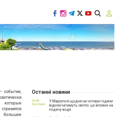
Останні новини
– событие,
ктически
16:45,
У Маріуполі щодня на чотири години
, которые
Сьогодні
відключатимуть світло: це вплине на
 стремятся
подачу води
 большее