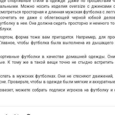
нде спортивные стили в одежде. Даже по прошествии ч
туальными. Можно носить изделия oversize с джинсами 
мотреться просторная и длинная мужская футболка с легг
 сочетать ее даже с облегающей черной юбкой делов
утболку в нее. Она должна сидеть просторно и немного т
блуки.
портом, форма тоже вам пригодится. Например, для пр
 Главное, чтобы футболка была выполнена из дышащего 
портивные футболки в качестве домашней одежды. Он
е. К тому же в такой вещи точно не стыдно встретить 
спать в мужских футболках. Они не стесняют движений,
сне. Проверьте, чтобы в одежде были мягкие и аккуратны
повезет, можете собрать подписи игроков на футболку и 