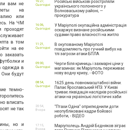
16:27,
Російські військові розстріляли
сли вам не
Сьогодні
українського полоненого у
илеты на
Волноваському районі, —
прокуратура
галию или
есь. На ЧМ
16:06,
У Маріуполі окупаційна адміністрація
и проходят
Сьогодні
оскаржує визнане російськими
судами право власності на житло
луживает
ипта в том
11:21,
В окупованому Маріуполі
ойти на ее
Сьогодні
повідомляють про гучний вибух на
тлі загрози атаки БПЛА
о заказать
 футболки и
09:00,
Черги біля криниць і захмарні ціни у
на одежда в
Сьогодні
магазинах: як Маріуполь переживає
нову водну кризу, - ФОТО
 Они будут
08:54,
1625 день повномасштабної війни.
Сьогодні
Палає Ярославський НПЗ. У Києві
ние темно-
триває ліквідація наслідків російської
торопитесь
атаки на українські логістичні хаби
сно вписать
20:54,
"Птахи Одіна" оприлюднили доти
осят не так
Вчора
неопубліковані кадри бойової
роботи, - ВІДЕО
ины, но и
17:15,
Маріуполець Андрій Бєдняков зіграє
Вчора