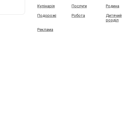
Кулінарія
Послуги
Родина
Подорожі
Робота
Дитячий
розділ
Реклама