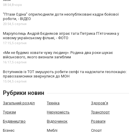
08:54,
Вчора
"Птахи Одіна" оприлюднили доти неопубліковані кадри бойової
роботи, - ВІДЕО
20:54,
5 серпня
Маріуполець Андрій Бєдняков зіграє тата Петрика П’яточкина у
новому українському фільмі, - ФОТО
17:15,
5 серпня
«Ми не будемо ховати чужу людину». Родина два роки шукає
військового, якого визнали загиблим
16:17,
5 серпня
Вступників із ТОТ змушують робити селфі та надсилати геолокацію:
правозахисники звернулися до МОН
15:04,
5 серпня
Рубрики новин
Загальний розділ
Техніка
Здоров'я
Туризм
Нерухомість
Транспорт
Будівництво
Відпочинок
Розваги
Бізнес
Меблі
Спорт