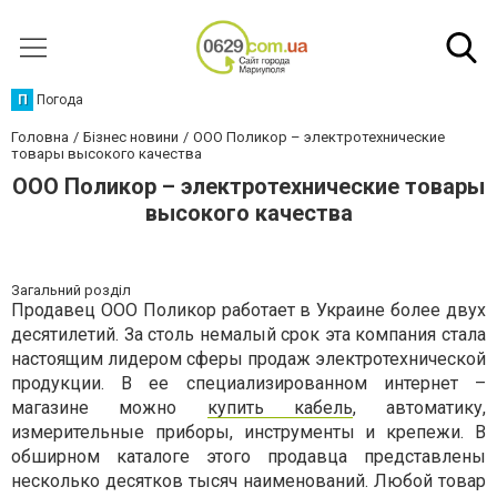
П
Погода
Головна
Бізнес новини
ООО Поликор – электротехнические
товары высокого качества
ООО Поликор – электротехнические товары
высокого качества
Загальний розділ
Продавец ООО Поликор работает в Украине более двух
десятилетий. За столь немалый срок эта компания стала
настоящим лидером сферы продаж электротехнической
продукции. В ее специализированном интернет –
магазине можно
купить кабель
, автоматику,
измерительные приборы, инструменты и крепежи. В
обширном каталоге этого продавца представлены
несколько десятков тысяч наименований. Любой товар