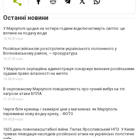
Останні новини
У Маріуполі щодня на чотири години відключатимуть світло: це
вплине на подачу води
16:45,
Вчора
Російські військові розстріляли українського полоненого у
Волноваському районі, — прокуратура
16:27,
Вчора
У Маріуполі окупаційна адміністрація оскаржує визнане російськими
судами право власності на житло
16:06,
Вчора
В окупованому Маріуполі повідомляють про гучний вибух на тлі
загрози атаки БПЛА
11:21,
Вчора
Черги біля криниць і захмарні ціни у магазинах: як Маріуполь
переживає нову водну кризу, - ФОТО
09:00,
Вчора
1625 день повномасштабної війни. Палає Ярославський НПЗ. У Києві
триває ліквідація наслідків російської атаки на українські логістичні
хаби