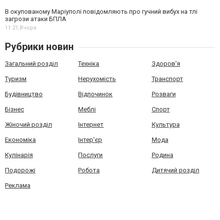
В окупованому Маріуполі повідомляють про гучний вибух на тлі
загрози атаки БПЛА
11:21,
Вчора
Рубрики новин
Загальний розділ
Техніка
Здоров'я
Туризм
Нерухомість
Транспорт
Будівництво
Відпочинок
Розваги
Бізнес
Меблі
Спорт
Жіночий розділ
Інтернет
Культура
Економіка
Інтер'єр
Мода
Кулінарія
Послуги
Родина
Подорожі
Робота
Дитячий розділ
Реклама