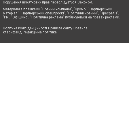
Порушення виняткових прав переслідується Законом.
Матеріали з плашками "Новини компаній", "Промо", "Партнерський
матеріал", "Партнерський спецпроєкт", "Політичні новини", "Пресреліз",
"PR", "Офіційно", "Політична реклама" публікуються на правах реклами.
Політика конфіденційності
Правила сайту
Правила
класифайд
Редакційна політика