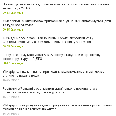
П’ятьох українських підлітків евакуювали з тимчасово окупованої
території, - ФОТО
09:53,
Сьогодні
У маріупольських школах триває набір учнів: як навчатимуться діти
та куди звертатися
09:35,
Сьогодні
1626 день повномасштабної війни. Горить черговий WB у
Єкатеринбурзі. ЗСУ атакували військові цілі у Маріуполі
08:55,
Сьогодні
В окупованому Маріуполі БПЛА знову атакували енергетичну
інфраструктуру, — ВІДЕО
08:47,
Сьогодні
У Маріуполі щодня на чотири години відключатимуть світло: це
вплине на подачу води
16:45,
Вчора
Російські військові розстріляли українського полоненого у
Волноваському районі, — прокуратура
16:27,
Вчора
У Маріуполі окупаційна адміністрація оскаржує визнане російськими
судами право власності на житло
16:06,
Вчора