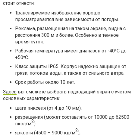
стоит отнести:
Транслируемое изображение хорошо
просматривается вне зависимости от погоды.
Реклама, размещенная на таком экране, видна с
расстояния 300 м и более. Особенно в темное
время суток.
Рабочая температура имеет диапазон от -40⁰С до
+50⁰С.
Класс защиты IP65. Корпус надежно защищен от
грязи, потоков воды, а также от сильного ветра.
Срок работы около 10 лет.
Здесь
вы сможете выбрать подходящий экран с учетом
основных характеристик:
шага пикселя (от 4 до 10 мм);
разрешения (может составлять от 10000 до 62500
2
пксл/м
)
2
яркости (4500 – 9000 кд/м
);