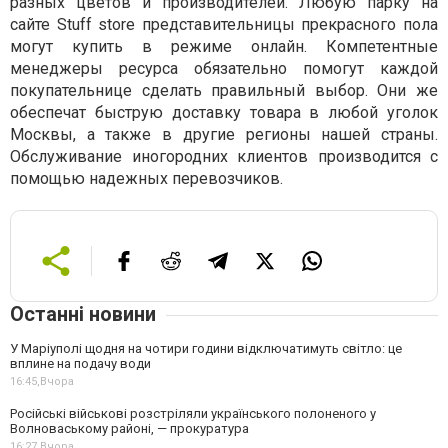
разных цветов и производителей. Любую парку на
сайте Stuff store представительницы прекрасного пола
могут купить в режиме онлайн. Компетентные
менеджеры ресурса обязательно помогут каждой
покупательнице сделать правильный выбор. Они же
обеспечат быструю доставку товара в любой уголок
Москвы, а также в другие регионы нашей страны.
Обслуживание иногородних клиентов производится с
помощью надежных перевозчиков.
Останні новини
У Маріуполі щодня на чотири години відключатимуть світло: це
вплине на подачу води
16:45,
Вчора
Російські військові розстріляли українського полоненого у
Волноваському районі, — прокуратура
16:27,
Вчора