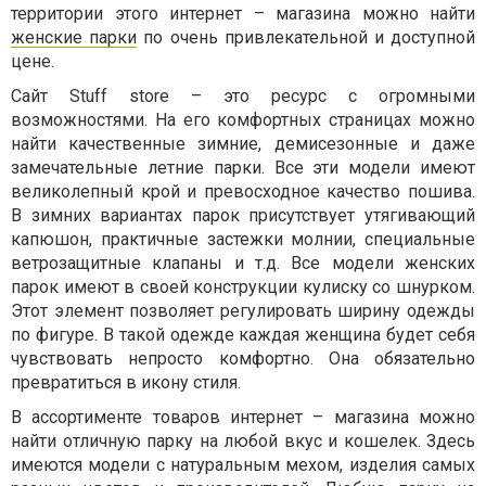
территории этого интернет – магазина можно найти
женские парки
по очень привлекательной и доступной
цене.
Сайт Stuff store – это ресурс с огромными
возможностями. На его комфортных страницах можно
найти качественные зимние, демисезонные и даже
замечательные летние парки. Все эти модели имеют
великолепный крой и превосходное качество пошива.
В зимних вариантах парок присутствует утягивающий
капюшон, практичные застежки молнии, специальные
ветрозащитные клапаны и т.д. Все модели женских
парок имеют в своей конструкции кулиску со шнурком.
Этот элемент позволяет регулировать ширину одежды
по фигуре. В такой одежде каждая женщина будет себя
чувствовать непросто комфортно. Она обязательно
превратиться в икону стиля.
В ассортименте товаров интернет – магазина можно
найти отличную парку на любой вкус и кошелек. Здесь
имеются модели с натуральным мехом, изделия самых