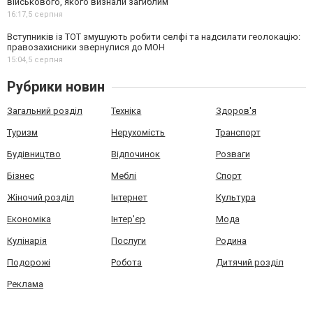
військового, якого визнали загиблим
16:17,
5 серпня
Вступників із ТОТ змушують робити селфі та надсилати геолокацію:
правозахисники звернулися до МОН
15:04,
5 серпня
Рубрики новин
Загальний розділ
Техніка
Здоров'я
Туризм
Нерухомість
Транспорт
Будівництво
Відпочинок
Розваги
Бізнес
Меблі
Спорт
Жіночий розділ
Інтернет
Культура
Економіка
Інтер'єр
Мода
Кулінарія
Послуги
Родина
Подорожі
Робота
Дитячий розділ
Реклама