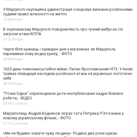
У Маріуполі окупаційна адміністрація оскаржує визнане російськими
судами право власності на житло
16:06,
Вчора
В окупованому Маріуполі повідомляють про гучний вибух на тлі
загрози атаки БПЛА
11:21,
Вчора
Черги біля криниць і захмарні ціни у магазинах: як Маріуполь
переживає нову водну кризу, - ФОТО
09:00,
Вчора
1625 день повномасштабної війни. Палає Ярославський НПЗ. У Києві
триває ліквідація наслідків російської атаки на українські логістичні
хаби
08:54,
Вчора
"Птахи Одіна" оприлюднили доти неопубліковані кадри бойової
роботи, - ВІДЕО
20:54,
5 серпня
Маріуполець Андрій Бєдняков зіграє тата Петрика П’яточкина у
новому українському фільмі, - ФОТО
17:15,
5 серпня
«Ми не будемо ховати чужу людину». Родина два роки шукає