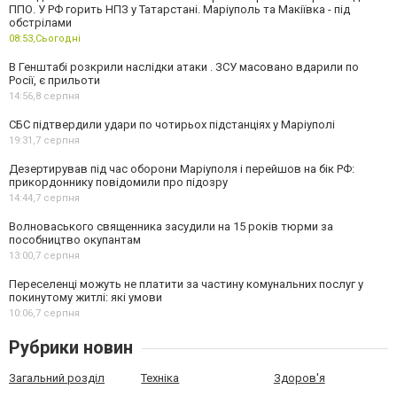
ППО. У РФ горить НПЗ у Татарстані. Маріуполь та Макіївка - під
обстрілами
08:53,
Сьогодні
В Генштабі розкрили наслідки атаки . ЗСУ масовано вдарили по
Росії, є прильоти
14:56,
8 серпня
СБС підтвердили удари по чотирьох підстанціях у Маріуполі
19:31,
7 серпня
Дезертирував під час оборони Маріуполя і перейшов на бік РФ:
прикордоннику повідомили про підозру
14:44,
7 серпня
Волноваського священника засудили на 15 років тюрми за
пособництво окупантам
13:00,
7 серпня
Переселенці можуть не платити за частину комунальних послуг у
покинутому житлі: які умови
10:06,
7 серпня
Рубрики новин
Загальний розділ
Техніка
Здоров'я