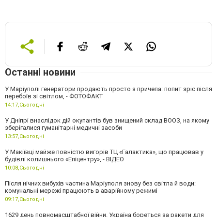
Останні новини
У Маріуполі генератори продають просто з причепа: попит зріс після
перебоїв зі світлом, - ФОТОФАКТ
14:17,
Сьогодні
У Дніпрі внаслідок дій окупантів був знищений склад ВООЗ, на якому
зберігалися гуманітарні медичні засоби
13:57,
Сьогодні
У Макіївці майже повністю вигорів ТЦ «Галактика», що працював у
будівлі колишнього «Епіцентру», - ВІДЕО
10:08,
Сьогодні
Після нічних вибухів частина Маріуполя знову без світла й води:
комунальні мережі працюють в аварійному режимі
09:17,
Сьогодні
1629 день повномасштабної війни. Україна бореться за ракети для