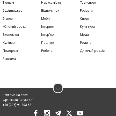
Туризм
Нерухомість
Транспорт
Будівництво
Відпочинок
Розваги
Бізнес
Меблі
Спорт
Жіночий розділ
Інтернет
Культура
Економіка
Інтер'єр
Мода
Кулінарія
Послуги
Родина
Подорожі
Робота
Дитячий розділ
Реклама
Реклама на сайті
Франшиза "CitySites"
+38 (096) 91 303 68