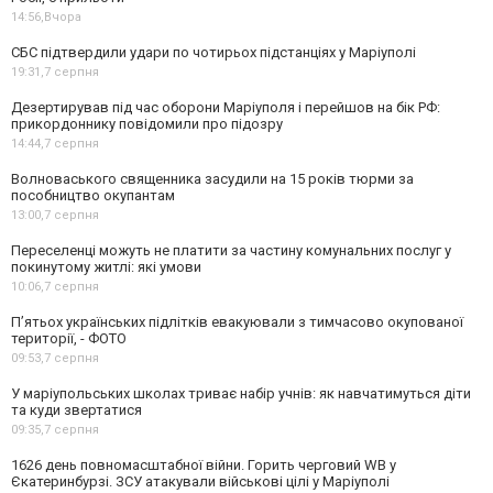
14:56,
Вчора
СБС підтвердили удари по чотирьох підстанціях у Маріуполі
19:31,
7 серпня
Дезертирував під час оборони Маріуполя і перейшов на бік РФ:
прикордоннику повідомили про підозру
14:44,
7 серпня
Волноваського священника засудили на 15 років тюрми за
пособництво окупантам
13:00,
7 серпня
Переселенці можуть не платити за частину комунальних послуг у
покинутому житлі: які умови
10:06,
7 серпня
П’ятьох українських підлітків евакуювали з тимчасово окупованої
території, - ФОТО
09:53,
7 серпня
У маріупольських школах триває набір учнів: як навчатимуться діти
та куди звертатися
09:35,
7 серпня
1626 день повномасштабної війни. Горить черговий WB у
Єкатеринбурзі. ЗСУ атакували військові цілі у Маріуполі