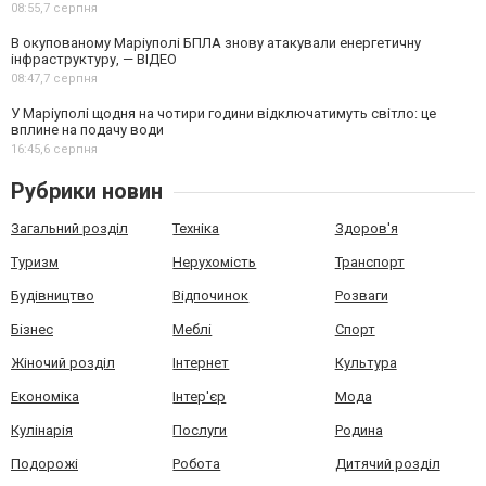
08:55,
7 серпня
В окупованому Маріуполі БПЛА знову атакували енергетичну
інфраструктуру, — ВІДЕО
08:47,
7 серпня
У Маріуполі щодня на чотири години відключатимуть світло: це
вплине на подачу води
16:45,
6 серпня
Рубрики новин
Загальний розділ
Техніка
Здоров'я
Туризм
Нерухомість
Транспорт
Будівництво
Відпочинок
Розваги
Бізнес
Меблі
Спорт
Жіночий розділ
Інтернет
Культура
Економіка
Інтер'єр
Мода
Кулінарія
Послуги
Родина
Подорожі
Робота
Дитячий розділ