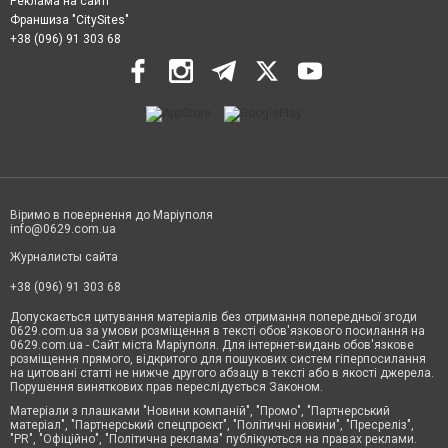
Реклама на сайті
Франшиза "CitySites"
+38 (096) 91 303 68
Віримо в повернення до Маріуполя
info@0629.com.ua
Журналисты сайта
+38 (096) 91 303 68
Допускається цитування матеріалів без отримання попередньої згоди
0629.com.ua за умови розміщення в тексті обов'язкового посилання на
0629.com.ua - Сайт міста Маріуполя. Для інтернет-видань обов'язкове
розміщення прямого, відкритого для пошукових систем гіперпосилання
на цитовані статті не нижче другого абзацу в тексті або в якості джерела.
Порушення виняткових прав переслідується Законом.
Матеріали з плашками "Новини компаній", "Промо", "Партнерський
матеріал", "Партнерський спецпроєкт", "Політичні новини", "Пресреліз",
"PR", "Офіційно", "Політична реклама" публікуються на правах реклами.