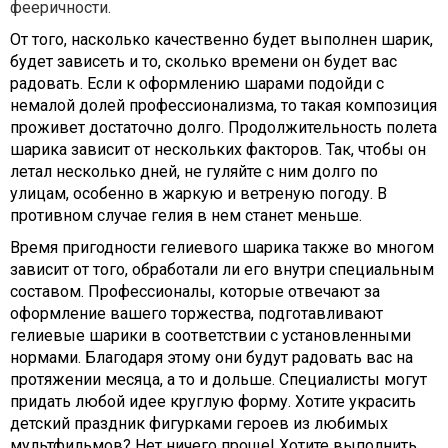
фееричности.
От того, насколько качественно будет выполнен шарик,
будет зависеть и то, сколько времени он будет вас
радовать. Если к оформлению шарами подойди с
немалой долей профессионализма, то такая композиция
проживет достаточно долго. Продолжительность полета
шарика зависит от нескольких факторов. Так, чтобы он
летал несколько дней, не гуляйте с ним долго по
улицам, особенно в жаркую и ветреную погоду. В
противном случае гелия в нем станет меньше.
Время пригодности гелиевого шарика также во многом
зависит от того, обработали ли его внутри специальным
составом. Профессионалы, которые отвечают за
оформление вашего торжества, подготавливают
гелиевые шарики в соответствии с установленными
нормами. Благодаря этому они будут радовать вас на
протяжении месяца, а то и дольше. Специалисты могут
придать любой идее круглую форму. Хотите украсить
детский праздник фигурками героев из любимых
мультфильмов? Нет ничего проще! Хотите выполнить