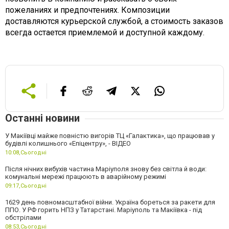
пожеланиях и предпочтениях. Композиции
доставляются курьерской службой, а стоимость заказов
всегда остается приемлемой и доступной каждому.
Останні новини
У Макіївці майже повністю вигорів ТЦ «Галактика», що працював у
будівлі колишнього «Епіцентру», - ВІДЕО
10:08,
Сьогодні
Після нічних вибухів частина Маріуполя знову без світла й води:
комунальні мережі працюють в аварійному режимі
09:17,
Сьогодні
1629 день повномасштабної війни. Україна бореться за ракети для
ППО. У РФ горить НПЗ у Татарстані. Маріуполь та Макіївка - під
обстрілами
08:53,
Сьогодні