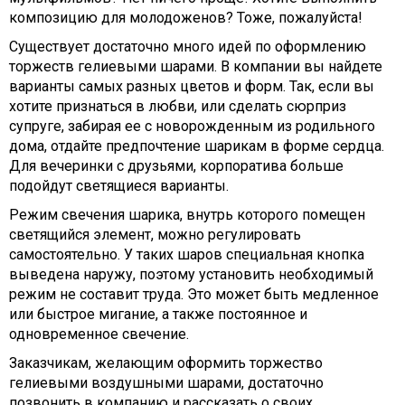
композицию для молодоженов? Тоже, пожалуйста!
Существует достаточно много идей по оформлению
торжеств гелиевыми шарами. В компании вы найдете
варианты самых разных цветов и форм. Так, если вы
хотите признаться в любви, или сделать сюрприз
супруге, забирая ее с новорожденным из родильного
дома, отдайте предпочтение шарикам в форме сердца.
Для вечеринки с друзьями, корпоратива больше
подойдут светящиеся варианты.
Режим свечения шарика, внутрь которого помещен
светящийся элемент, можно регулировать
самостоятельно. У таких шаров специальная кнопка
выведена наружу, поэтому установить необходимый
режим не составит труда. Это может быть медленное
или быстрое мигание, а также постоянное и
одновременное свечение.
Заказчикам, желающим оформить торжество
гелиевыми воздушными шарами, достаточно
позвонить в компанию и рассказать о своих