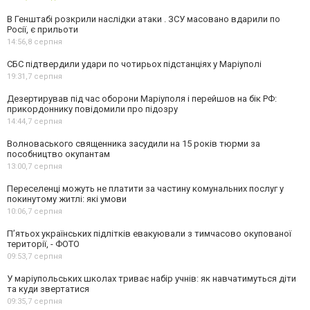
В Генштабі розкрили наслідки атаки . ЗСУ масовано вдарили по
Росії, є прильоти
14:56,
8 серпня
СБС підтвердили удари по чотирьох підстанціях у Маріуполі
19:31,
7 серпня
Дезертирував під час оборони Маріуполя і перейшов на бік РФ:
прикордоннику повідомили про підозру
14:44,
7 серпня
Волноваського священника засудили на 15 років тюрми за
пособництво окупантам
13:00,
7 серпня
Переселенці можуть не платити за частину комунальних послуг у
покинутому житлі: які умови
10:06,
7 серпня
П’ятьох українських підлітків евакуювали з тимчасово окупованої
території, - ФОТО
09:53,
7 серпня
У маріупольських школах триває набір учнів: як навчатимуться діти
та куди звертатися
09:35,
7 серпня