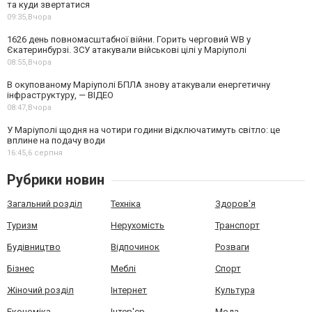
та куди звертатися
09:35,
Вчора
1626 день повномасштабної війни. Горить черговий WB у
Єкатеринбурзі. ЗСУ атакували військові цілі у Маріуполі
08:55,
Вчора
В окупованому Маріуполі БПЛА знову атакували енергетичну
інфраструктуру, — ВІДЕО
08:47,
Вчора
У Маріуполі щодня на чотири години відключатимуть світло: це
вплине на подачу води
16:45,
6 серпня
Рубрики новин
Загальний розділ
Техніка
Здоров'я
Туризм
Нерухомість
Транспорт
Будівництво
Відпочинок
Розваги
Бізнес
Меблі
Спорт
Жіночий розділ
Інтернет
Культура
Економіка
Інтер'єр
Мода