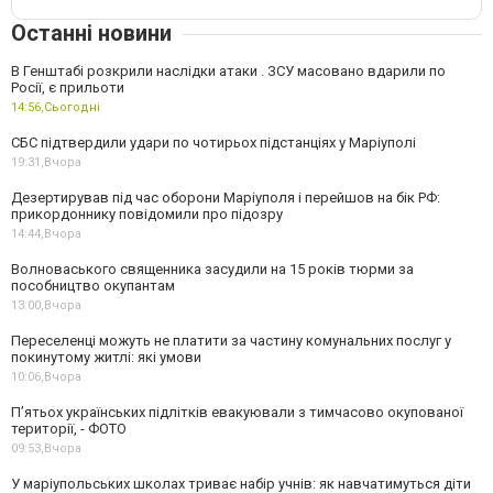
Останні новини
В Генштабі розкрили наслідки атаки . ЗСУ масовано вдарили по
Росії, є прильоти
14:56,
Сьогодні
СБС підтвердили удари по чотирьох підстанціях у Маріуполі
19:31,
Вчора
Дезертирував під час оборони Маріуполя і перейшов на бік РФ:
прикордоннику повідомили про підозру
14:44,
Вчора
Волноваського священника засудили на 15 років тюрми за
пособництво окупантам
13:00,
Вчора
Переселенці можуть не платити за частину комунальних послуг у
покинутому житлі: які умови
10:06,
Вчора
П’ятьох українських підлітків евакуювали з тимчасово окупованої
території, - ФОТО
09:53,
Вчора
У маріупольських школах триває набір учнів: як навчатимуться діти